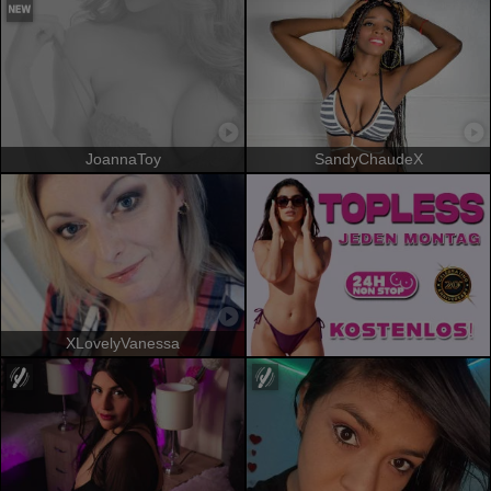
JoannaToy
SandyChaudeX
XLovelyVanessa