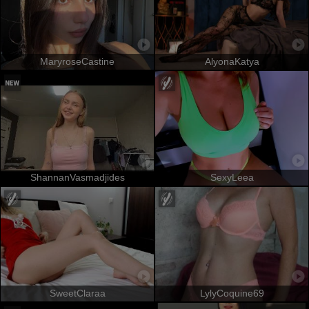
MaryroseCastine
AlyonaKatya
ShannanVasmadjides
SexyLeea
SweetClaraa
LylyCoquine69