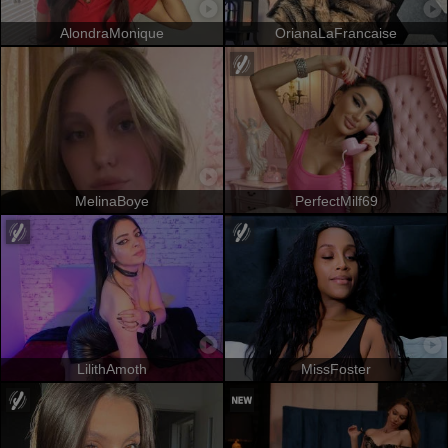
AlondraMonique
OrianaLaFrancaise
MelinaBoye
PerfectMilf69
LilithAmoth
MissFoster