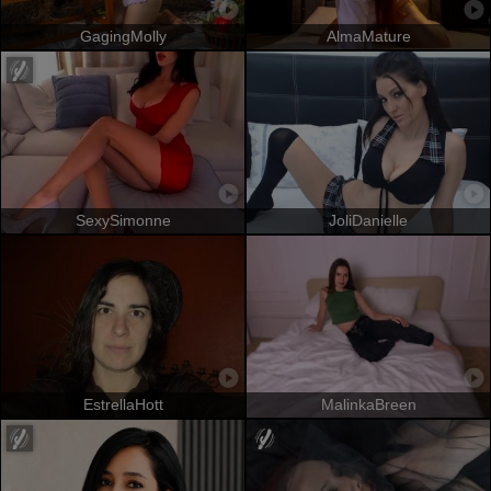
GagingMolly
AlmaMature
SexySimonne
JoliDanielle
EstrellaHott
MalinkaBreen