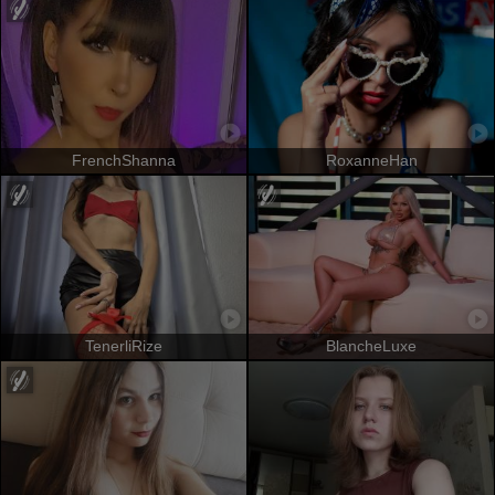
FrenchShanna
RoxanneHan
TenerliRize
BlancheLuxe