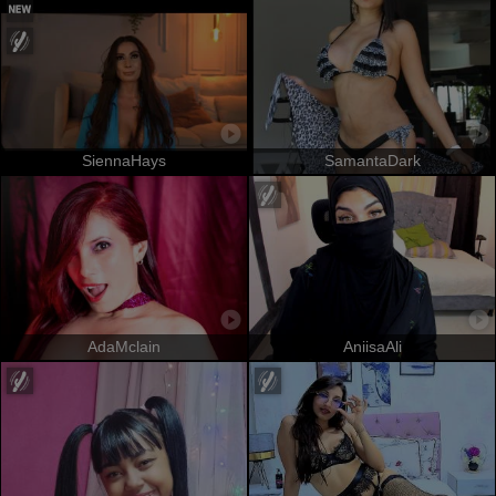
SiennaHays
SamantaDark
AdaMclain
AniisaAli