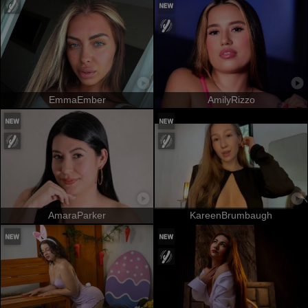
EmmaEmber
AmilyRizzo
AmaraParker
KareenBrumbaugh