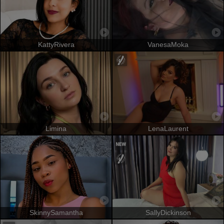
KattyRivera
VanesaMoka
Limina
LenaLaurent
SkinnySamantha
SallyDickinson