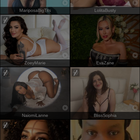
MariposaBigTits
LolitaBusty
ZoeyMarie
EvaZane
NaiomiLanne
BlissSophia