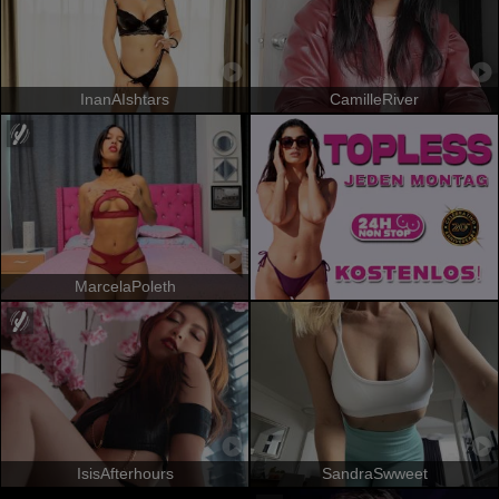
InanAIshtars
CamilleRiver
MarcelaPoleth
IsisAfterhours
SandraSwweet