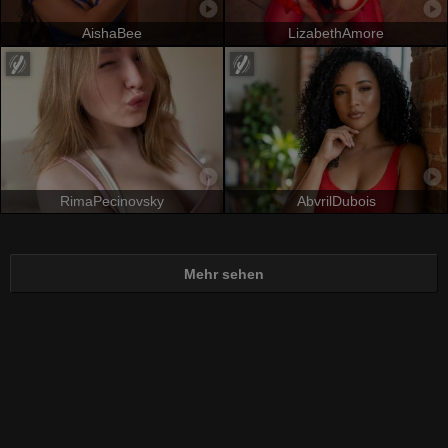
AishaBee
LizabethAmore
RimaPecinovsky
AbvrilDubois
Mehr sehen