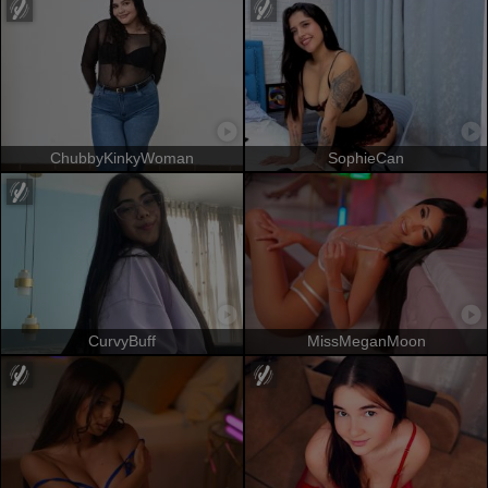
ChubbyKinkyWoman
SophieCan
CurvyBuff
MissMeganMoon