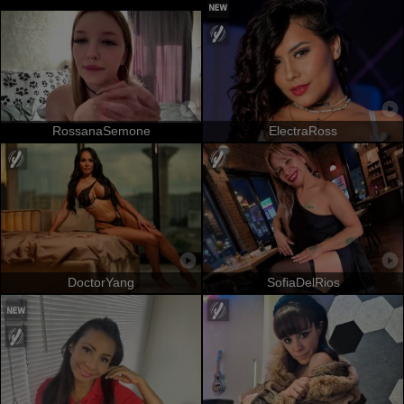
RossanaSemone
ElectraRoss
DoctorYang
SofiaDelRios