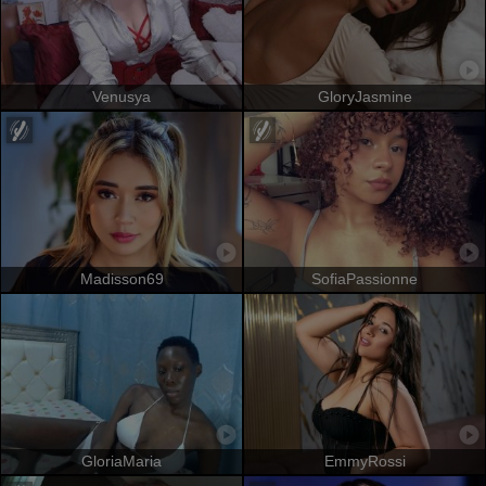
Venusya
GloryJasmine
Madisson69
SofiaPassionne
GloriaMaria
EmmyRossi