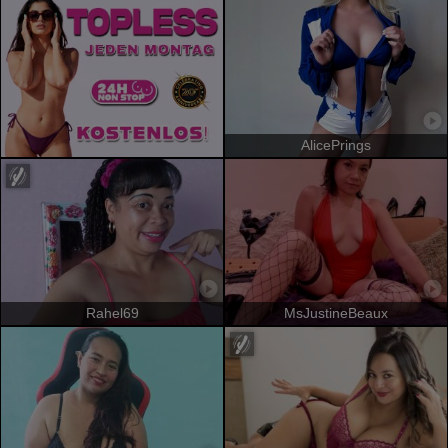
AlicePrings
Rahel69
MsJustineBeaux