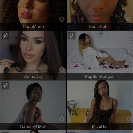
CarlaMuille
DeelaHottie
JennaDay
PapillonRougee
NahomyHawk
MitiaHot