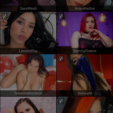
SaraWestt
ArianithaXox
LaurentRay
SammyOwens
NatashaMonttero
AnissaAli