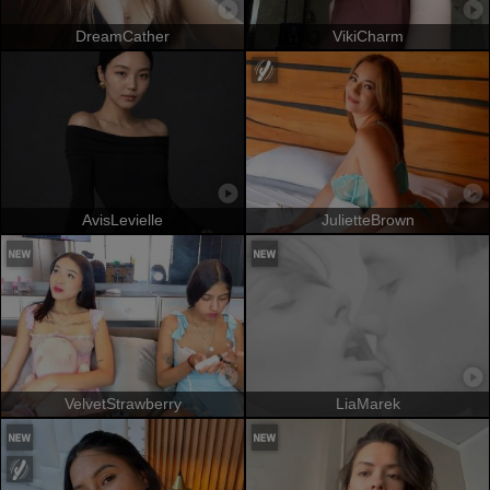
DreamCather
VikiCharm
AvisLevielle
JulietteBrown
VelvetStrawberry
LiaMarek