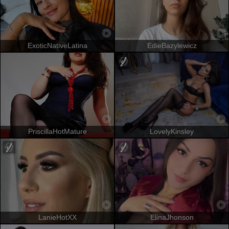
ExoticNativeLatina
EdieBazylewicz
PriscillaHotMature
LovelyKinsley
LanieHotXX
ElinaJhonson