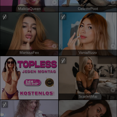
MaliciaQueen
CelestePoot
MarissaFex
VaniaRizzo
ScarlettMai