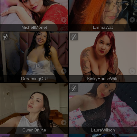
MichellMonet
EmmaWat
DreamingOfU
KinkyHouseWife
GwenOnline
LauraWilson