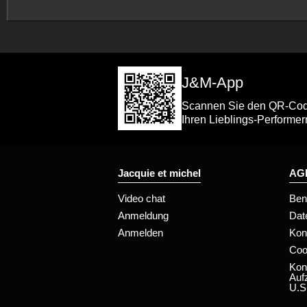
J&M-App
Scannen Sie den QR-Code 
Ihren Lieblings-Performer
Jacquie et michel
AGB
Video chat
Ben
Anmeldung
Dat
Anmelden
Kon
Coo
Kon
Auf
U.S