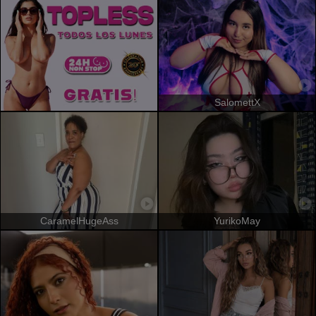
SalomettX
CaramelHugeAss
YurikoMay