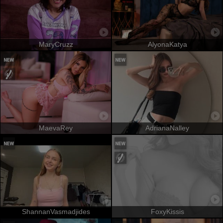
MaryCruzz
AlyonaKatya
MaevaRey
AdrianaNalley
ShannanVasmadjides
FoxyKissis