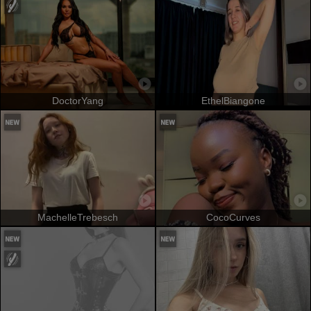
DoctorYang
EthelBiangone
MachelleTrebesch
CocoCurves