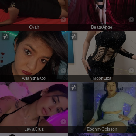
Cyah
BeataAngel
ArianithaXox
MoonLiza
LaylaCruz
EbonnyOolsson