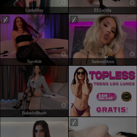
LadaMay
EliSanda
TorriKitt
SelenaVoss
BabeInBlush