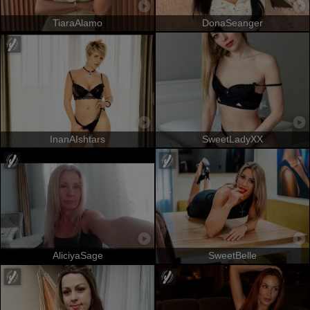
TiaraAlamo
DonaSeanger
InanAIshtars
SweetLadyXX
AliciyaSage
SweetBelle