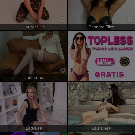
LaurenHills
ShanthalBlizz
Junonnna
LadyLea
LauraineX