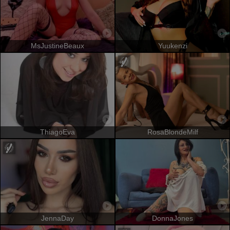
MsJustineBeaux
Yuukenzi
ThiagoEva
RosaBlondeMilf
JennaDay
DonnaJones