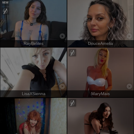
RayBeliles
DouceAmelia
LisaXSienna
MaryMais