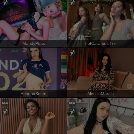
MandyPeas
HotCaramelsTrio
AriannaSeete
AlessiaMarais