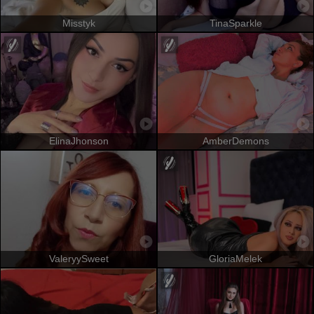
Misstyk
TinaSparkle
ElinaJhonson
AmberDemons
ValeryySweet
GloriaMelek