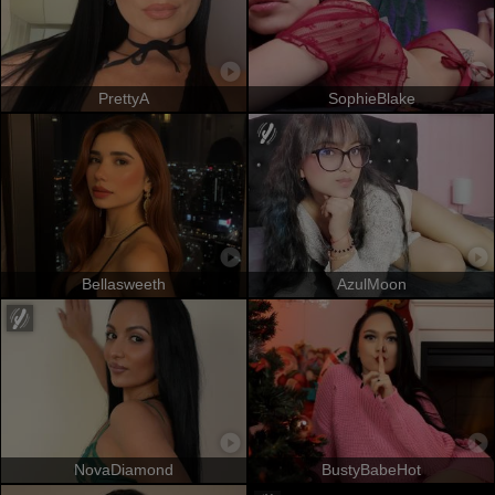
PrettyA
SophieBlake
Bellasweeth
AzulMoon
NovaDiamond
BustyBabeHot