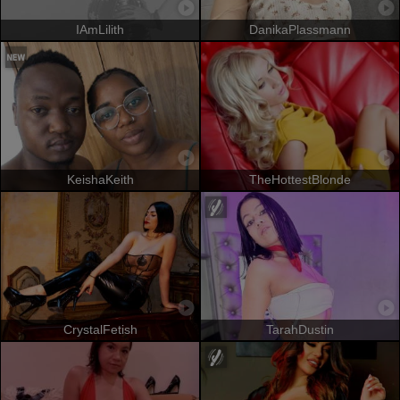
IAmLilith
DanikaPlassmann
KeishaKeith
TheHottestBlonde
CrystalFetish
TarahDustin