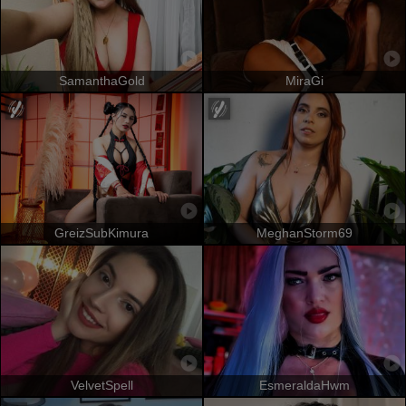
SamanthaGold
MiraGi
GreizSubKimura
MeghanStorm69
VelvetSpell
EsmeraldaHwm