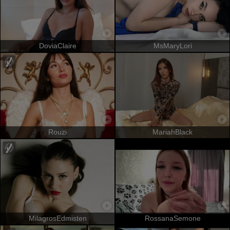
DoviaClaire
MsMaryLori
Rouzi
MariahBlack
MilagrosEdmisten
RossanaSemone