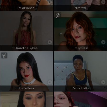
MiaBianchi
Niferttiti
KarolinaSykes
EmilyKlein
LizzaRose
PaolaTtatts