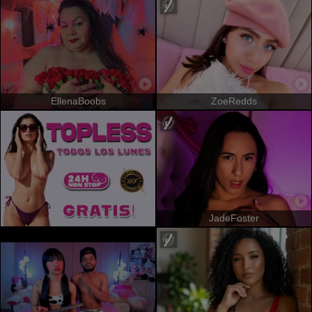
EllenaBoobs
ZoeRedds
JadeFoster