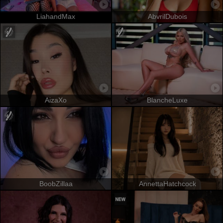
LiahandMax
AbvrilDubois
AizaXo
BlancheLuxe
BoobZillaa
AnnettaHatchcock