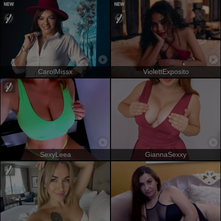
CarolMissx
ViolettExposito
SexyLeea
GiannaSexxy