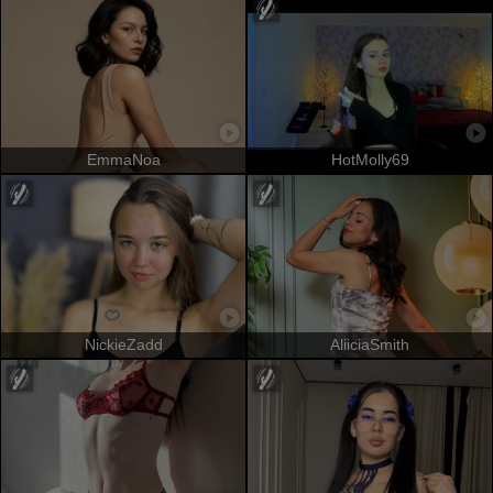
EmmaNoa
HotMolly69
NickieZadd
AliiciaSmith