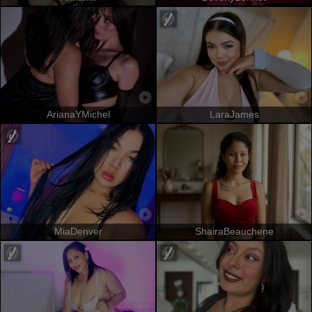
ArianaYMichel
LaraJames
MiaDenver
ShairaBeauchene