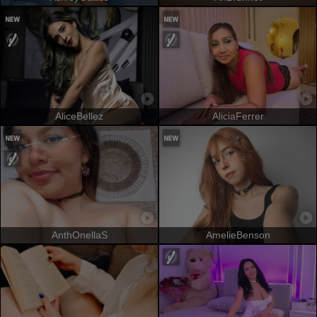
AliceBellez
AliciaFerrer
AnthOnellaS
AmelieBenson