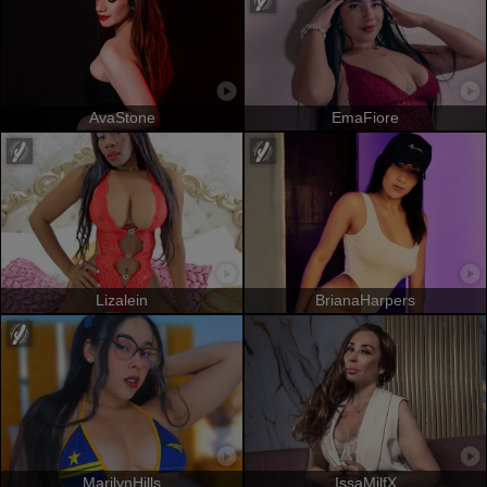
AvaStone
EmaFiore
Lizalein
BrianaHarpers
MarilynHills
IssaMilfX