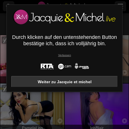
Alle (
646
)
Spanisch
×
Durch klicken auf den untenstehenden Button
bestätige ich, dass ich volljährig bin.
Verlassen
AlessiaFerry
LaurellCharming
Weiter zu Jacquie et michel
PamelaLiss
IrisBlair