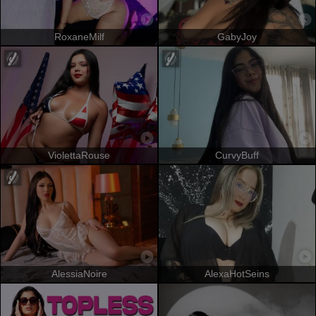
RoxaneMilf
GabyJoy
ViolettaRouse
CurvyBuff
AlessiaNoire
AlexaHotSeins