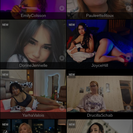
EmilyColsson
PauleetteRoux
DorineJennelle
JoyceHill
YarhaValois
DrucillaSchab