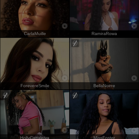
CarlaMuille
RamiraRowa
ForevereSmile
BellaNoirre
HollyCattaleiya
MissFoster