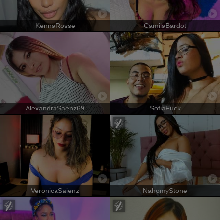
KennaRosse
CamilaBardot
AlexandraSaenz69
SofiaFuck
VeronicaSaienz
NahomyStone