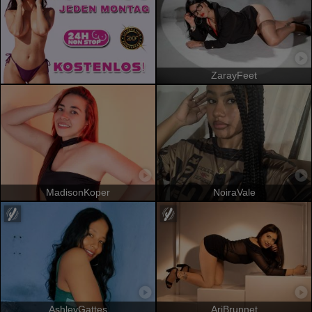
ZarayFeet
MadisonKoper
NoiraVale
AshleyGattes
AriBrunnet