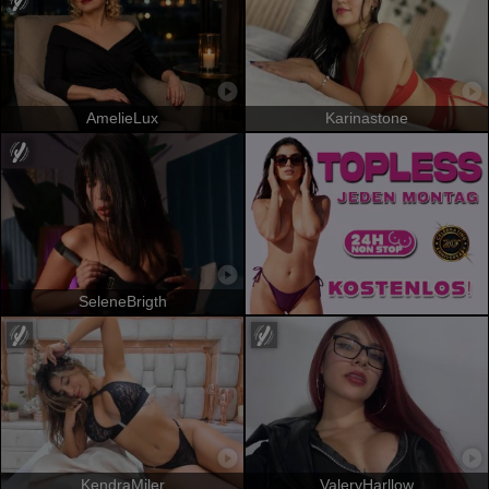
AmelieLux
Karinastone
SeleneBrigth
KendraMiler
ValeryHarllow