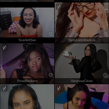
ScarlettSax
SexyLatinMadura
RoseBeckers
VanessaClose