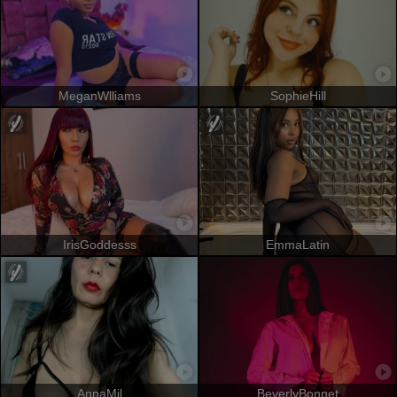
MeganWlliams
SophieHill
IrisGoddesss
EmmaLatin
AnnaMil
BeverlyBonnet