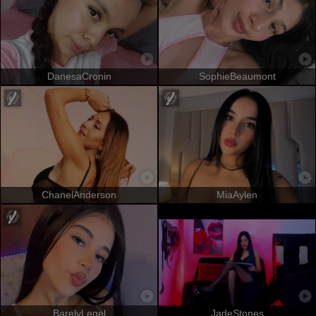
DanesaCronin
SophieBeaumont
ChanelAnderson
MiaAylen
BarelyLegel
JadeStones