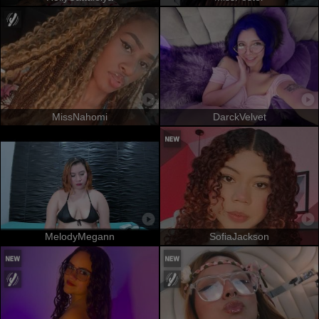
MissNahomi
DarckVelvet
MelodyMegann
SofiaJackson