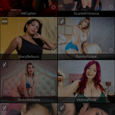
AliCipher
ScarlethVictoria
MaryBellucci
EmmyRosse
GiuliaAddams
VictoriaField