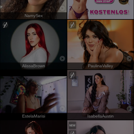
NamySex
AlissaBrown
PaulinaValley
EstelaMarisi
IsabellaAustin