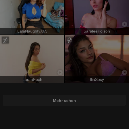
LalaNaughtyX69
SaraleePoison
LauraFoxh
IliaSexy
Mehr sehen