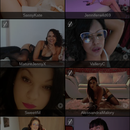
SassyKate
Jenniferwild69
MatureJennyX
ValleryC
SweettM
AlessandraMalory