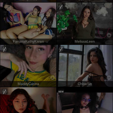
FarianaKathyKaren
MelissaLeen
MaddyCarina
ChloeSin