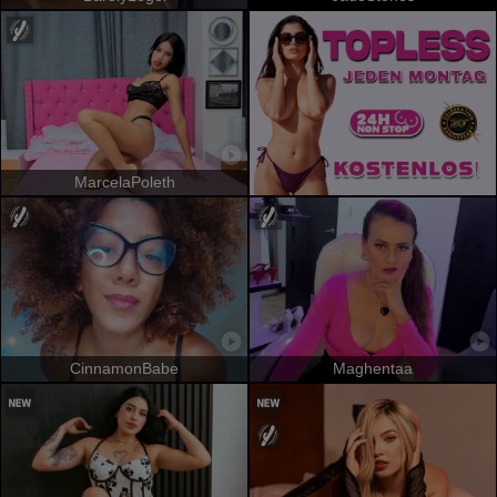
MarcelaPoleth
CinnamonBabe
Maghentaa