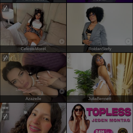
CelesteMorel
RoldanStefy
Azazelle
JuliaBennett