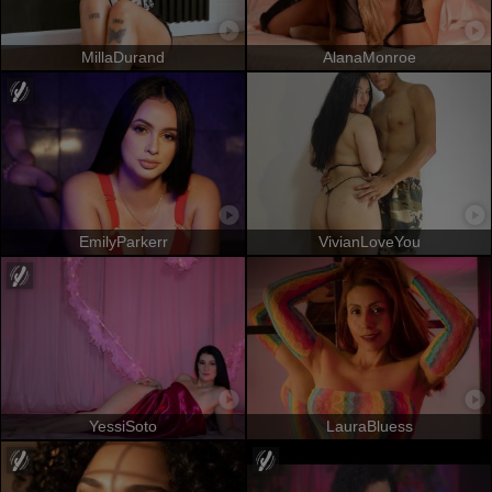
MillaDurand
AlanaMonroe
EmilyParkerr
VivianLoveYou
YessiSoto
LauraBluess