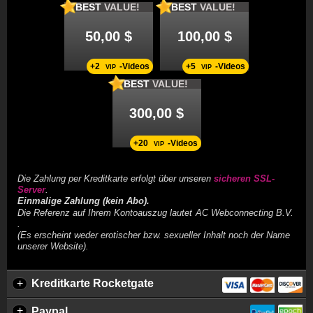
BEST
VALUE!
BEST
VALUE!
50,00 $
100,00 $
+2
-Videos
+5
-Videos
VIP
VIP
BEST
VALUE!
300,00 $
+20
-Videos
VIP
Die Zahlung per Kreditkarte erfolgt über unseren
sicheren SSL-
Server
.
Einmalige Zahlung (kein Abo).
Die Referenz auf Ihrem Kontoauszug lautet
.
(Es erscheint weder erotischer bzw. sexueller Inhalt noch der Name
unserer Website).
+
Kreditkarte Rocketgate
+
Paypal