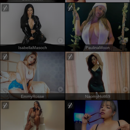
IsabellaMasoch
PaulinaMoon
EmmyRosse
NaomyHott69