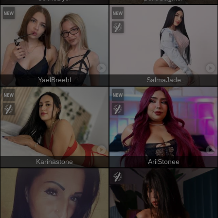
YaelBreehl
SalmaJade
Karinastone
AriiStonee