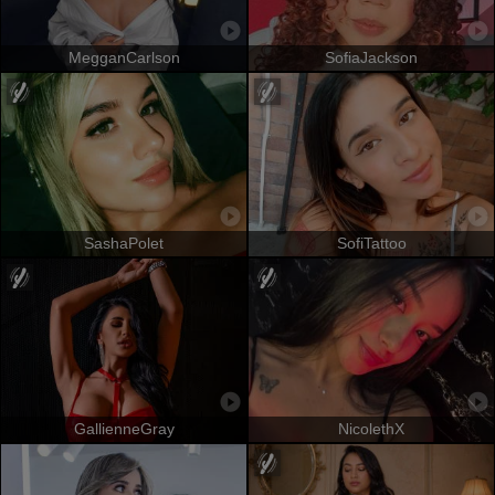
MegganCarlson
SofiaJackson
SashaPolet
SofiTattoo
GallienneGray
NicolethX