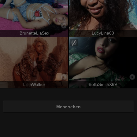
BrunetteLiaSex
LucyLina69
LilithWalker
BellaSmithX69
Mehr sehen