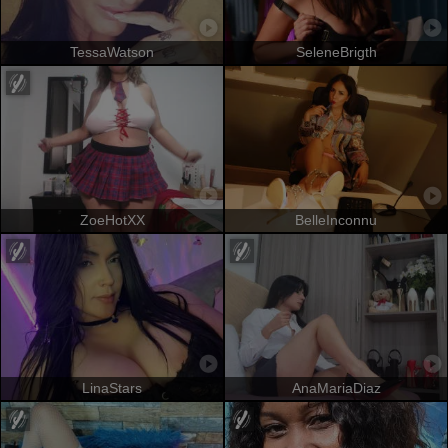
TessaWatson
SeleneBrigth
ZoeHotXX
BelleInconnu
LinaStars
AnaMariaDiaz