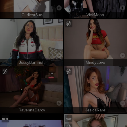
CurliestSue
VickMoon
JessyBarnnett
MindyLove
RavennaDarcy
JesicaRare