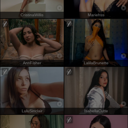
CristinaWillis
Mariehss
AnnFisher
LalilaBrunette
LuluSinclair
IsabellaCutte