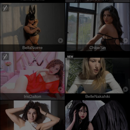
BellaNoirre
ChloeSin
IrisDalton
BelleNakahiki