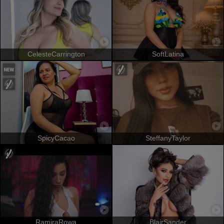
CelesteCarrington
SoftLatina
SpicyCacao
SteffanyTaylor
RamiraRowa
BlairSander