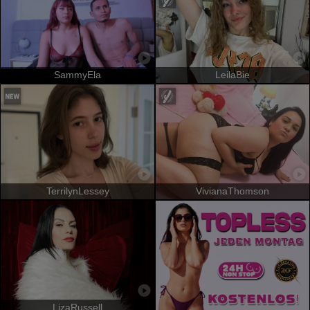
SammyEla
LeilaBie
TerrilynLessey
VivianaThomson
LizaRussell