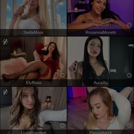
StellaMoor
RoxannaMoretti
ElyRoss
AuraXo
LunaRundlett
ElyssaWetX