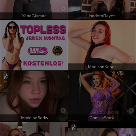
YettaGlumac
IsadoraReyes
MadisonKoper
JeraldineBerky
CamillaStarX