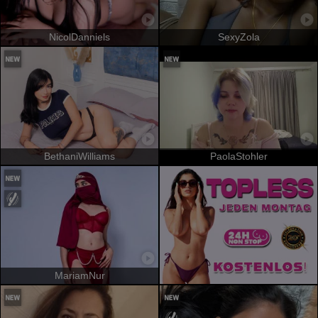
NicolDanniels
SexyZola
BethaniWilliams
PaolaStohler
MariamNur