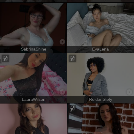
SabrinaShine
EvaLena
LauraWilson
RoldanStefy