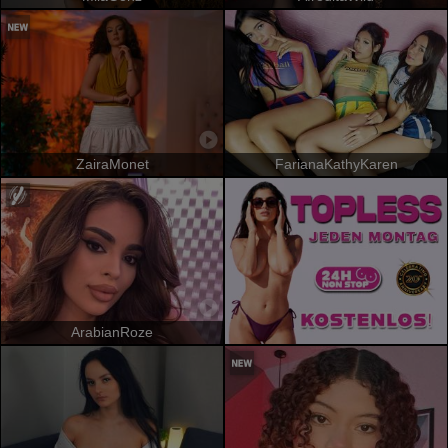
ZairaMonet
FarianaKathyKaren
ArabianRoze