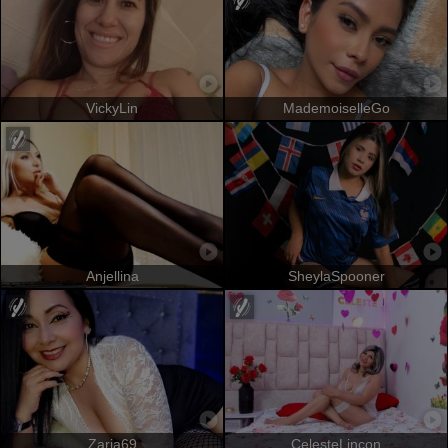
VickyLin
MademoiselleGo
Anjellina
SheylaSpooner
Zaria69
CelesteLincon