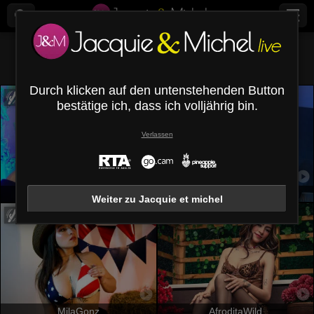
Alle (
500
)
Englisch
×
Durch klicken auf den untenstehenden Button
bestätige ich, dass ich volljährig bin.
Verlassen
NatalyHami
AmirraLovely
Weiter zu Jacquie et michel
MilaGonz
AfroditaWild