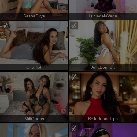
SashaSkyX
LuciadelaVega
CharllotI
JuliaBennett
MilfQuens
BelladonnaLips