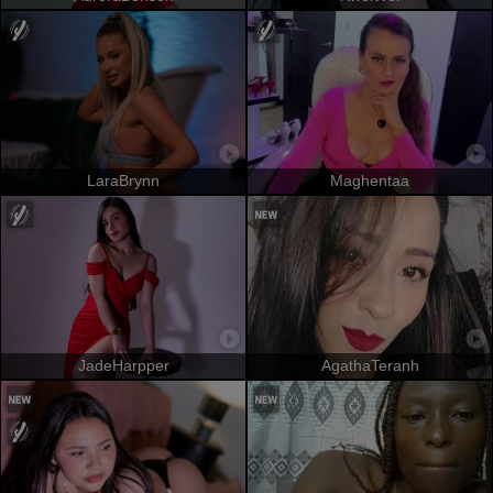
LaraBrynn
Maghentaa
JadeHarpper
AgathaTeranh