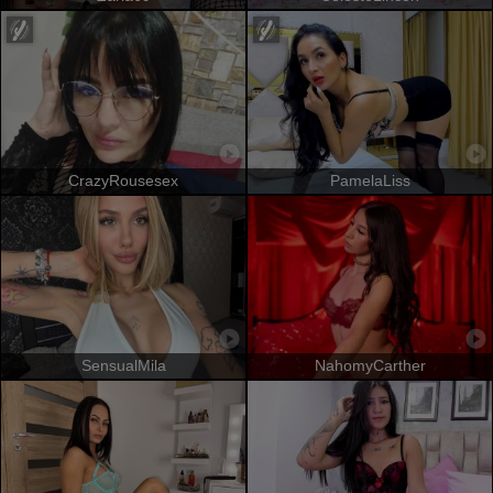
CrazyRousesex
PamelaLiss
SensualMila
NahomyCarther