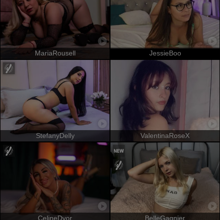
MariaRousell
JessieBoo
StefanyDelly
ValentinaRoseX
CelineDyor
BelleGagnier