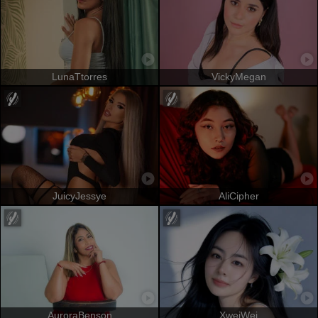
LunaTtorres
VickyMegan
JuicyJessye
AliCipher
AuroraBenson
XweiWei