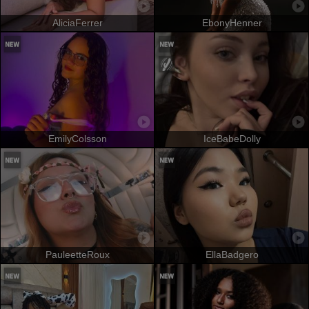
AliciaFerrer
EbonyHenner
EmilyColsson
IceBabeDolly
PauleetteRoux
EllaBadgero