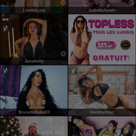
LisetteLuxe
IsabellaAustin
JaneKetty
BrunetteBabe69
KendraMiler