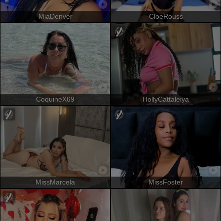
MiaDenver
CloeRouss
CoquineX69
HollyCattaleiya
MissMarcela
MissFoster