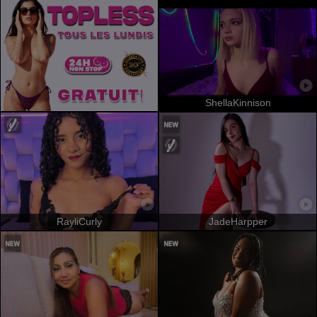
ShellaKinnison
RayliCurly
JadeHarpper