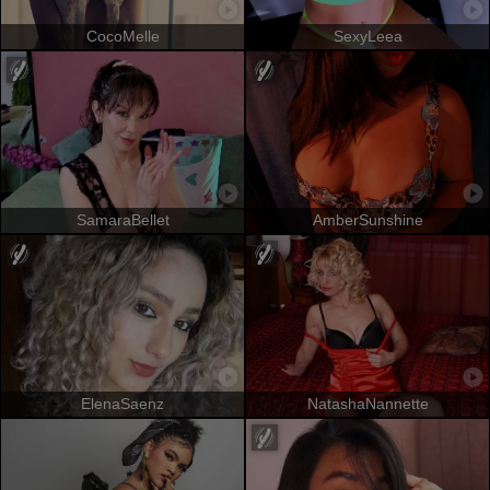
CocoMelle
SexyLeea
SamaraBellet
AmberSunshine
ElenaSaenz
NatashaNannette