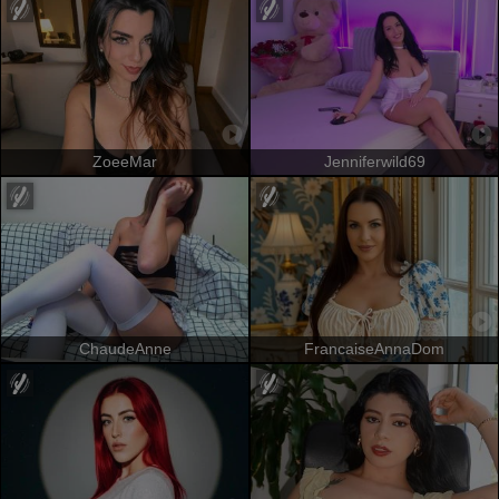
ZoeeMar
Jenniferwild69
ChaudeAnne
FrancaiseAnnaDom