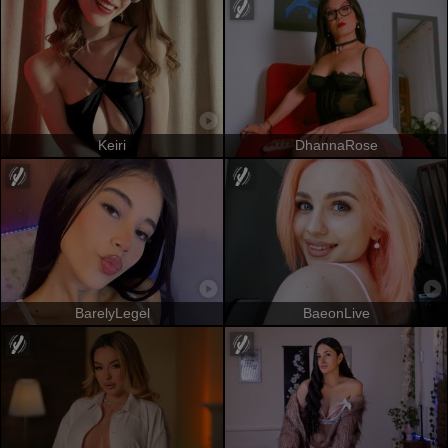
Keiri
DhannaRose
BarelyLegel
BaeonLive