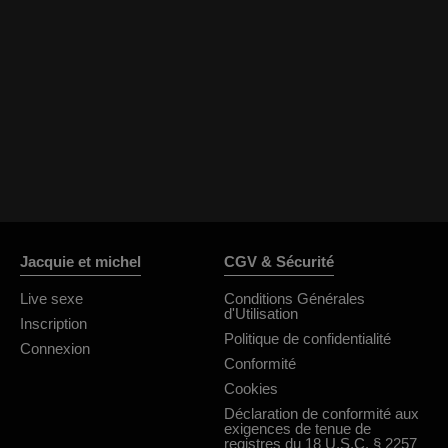
OrianaLaFrancaise
Rodalinda
Euphorias
Jacquie et michel
CGV & Sécurité
Live sexe
Conditions Générales
d'Utilisation
Inscription
Politique de confidentialité
Connexion
Conformité
Cookies
Déclaration de conformité aux
exigences de tenue de
registres du 18 U.S.C. § 2257