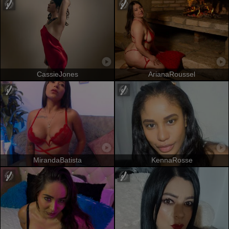
CassieJones
ArianaRoussel
MirandaBatista
KennaRosse