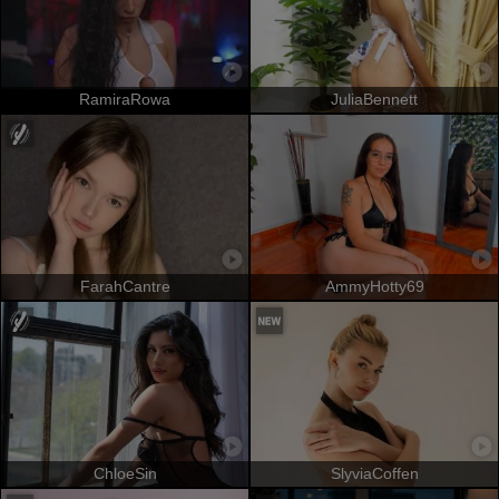
RamiraRowa
JuliaBennett
FarahCantre
AmmyHotty69
ChloeSin
SlyviaCoffen