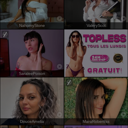
NahomyStone
ValeryScot
SaraleePoison
DouceAmelia
MaraRoberttss