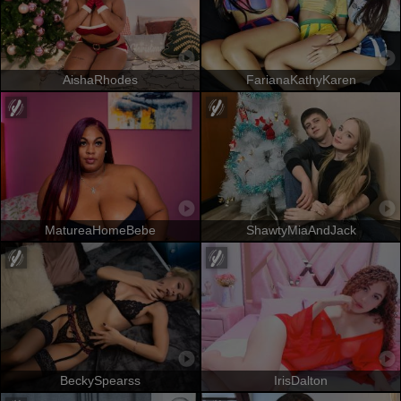
AishaRhodes
FarianaKathyKaren
MatureaHomeBebe
ShawtyMiaAndJack
BeckySpearss
IrisDalton