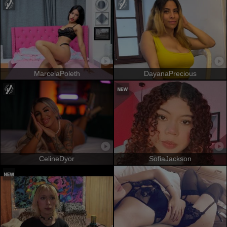
MarcelaPoleth
DayanaPrecious
CelineDyor
SofiaJackson