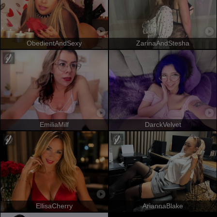
ObedientAndSexy
ZarinaAndStesha
EmiliaMilf
DarckVelvet
EllisaCherry
AriannaBlake