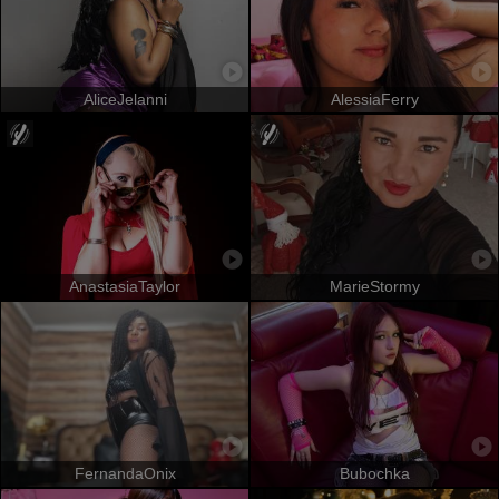
AliceJelanni
AlessiaFerry
AnastasiaTaylor
MarieStormy
FernandaOnix
Bubochka