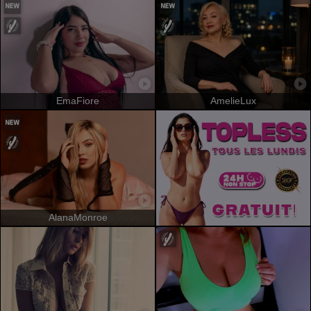
EmaFiore
AmelieLux
AlanaMonroe