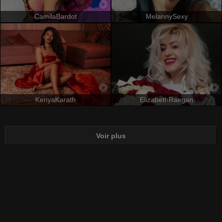
CamilaBardot
MelannySexy
KenyaKarath
ElizabethRaegan
Voir plus