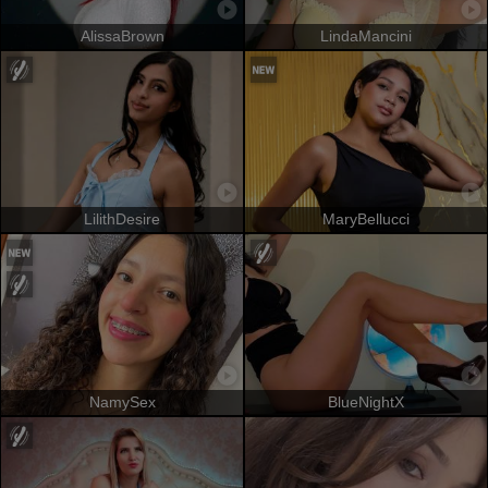
AlissaBrown
LindaMancini
LilithDesire
MaryBellucci
NamySex
BlueNightX