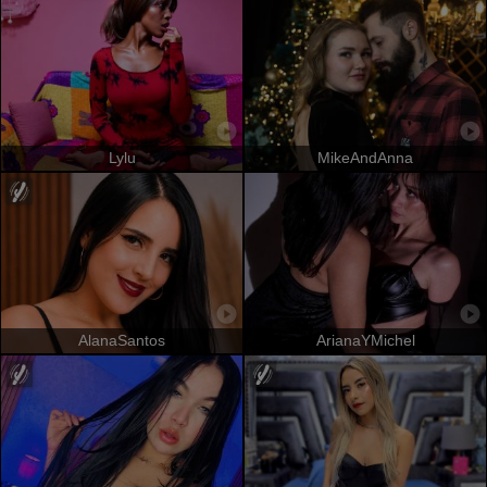
Lylu
MikeAndAnna
AlanaSantos
ArianaYMichel