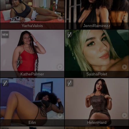
YarhaValois
JenniRamirezz
KathePalmer
SashaPolet
Eilin
HelenHard