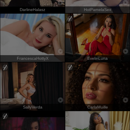
DarlineHalasz
HotPamelaSex
FrancescaHottyX
EvelinLuna
SallyVerda
CarlaMuille