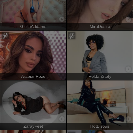
GiuliaAddams
MiraDesire
ArabianRoze
RoldanStefy
ZarayFeet
HotBisous