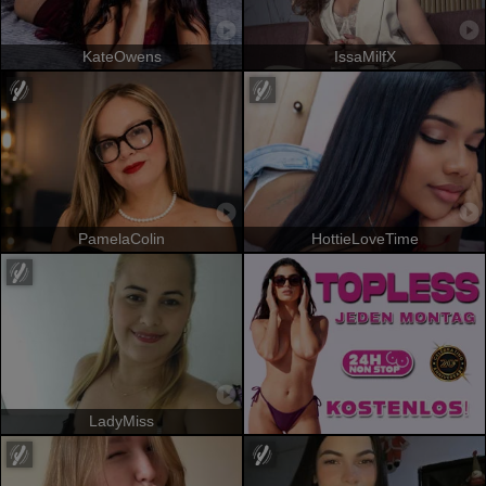
KateOwens
IssaMilfX
PamelaColin
HottieLoveTime
LadyMiss