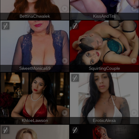
BettinaChwalek
KissAndTits
SweetMonica69
SquirtingCouple
KhloeLawson
ErotiicAlexa