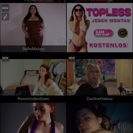
SofieMalory
ReneUnderdown
DarlineHalasz