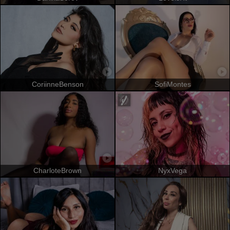
CoriinneBenson
SofiMontes
CharloteBrown
NyxVega