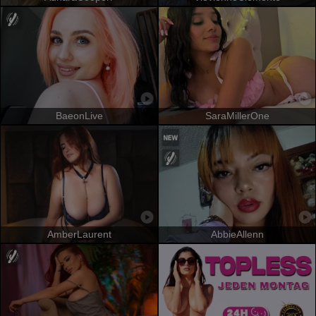
BaeonLive
SaraMillerOne
AmberLaurent
AbbieAllenn