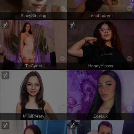
StacyStripling
LenaLaurent
TiaCyrus
HoneyHipsss
MimiPreaty
ZoeLux