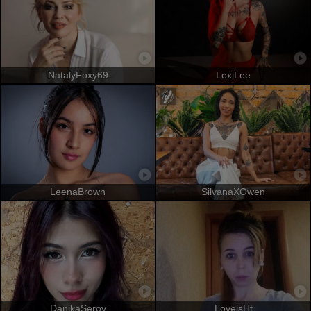
NatalyFoxy69
LexiLee
LeenaBrown
SilvanaXOwen
DanikaSerov
LoveisHt