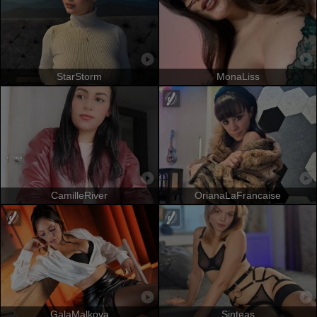
StarStorm
MonaLiss
CamilleRiver
OrianaLaFrancaise
GalaMalkova
Sinteas