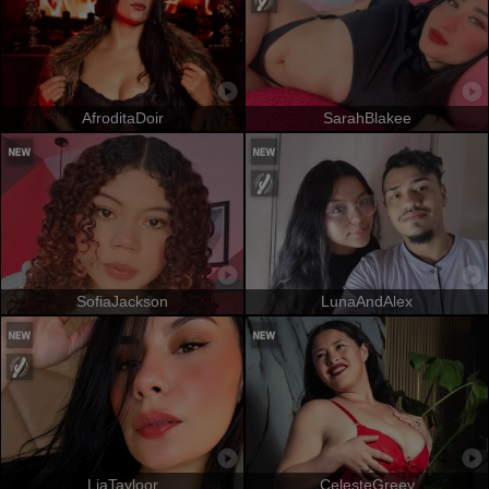
AfroditaDoir
SarahBlakee
SofiaJackson
LunaAndAlex
LiaTayloor
CelesteGreey