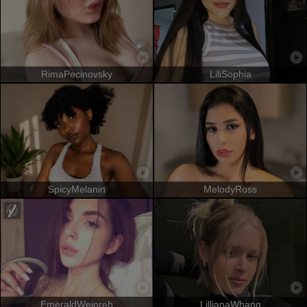
RimaPecinovsky
LiliSophia
SpicyMelanin
MelodyRoss
EmeraldWeinreb
LillianaWhang