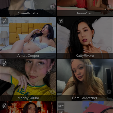
SweetNosha
DannaSanz
AmaiaCooper
KattyRivera
MaddyCarina
PamulaMetzner