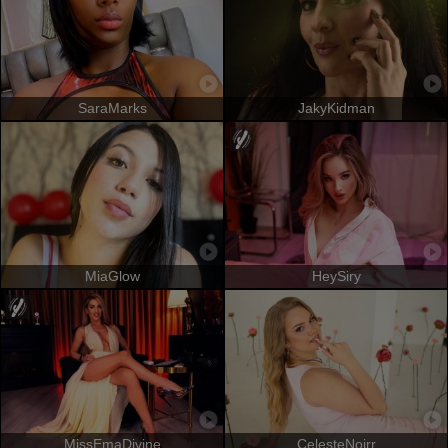
SaraMarks
JakyKidman
MiaGlow
HeySiry
MissEmaDivine
CelesteNoirr