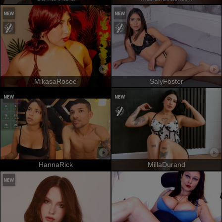
MikasaRosee
SalyFoster
HannaRick
MillaDurand