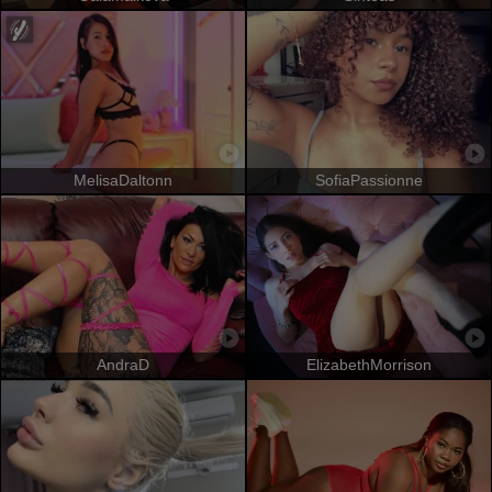
MelisaDaltonn
SofiaPassionne
AndraD
ElizabethMorrison