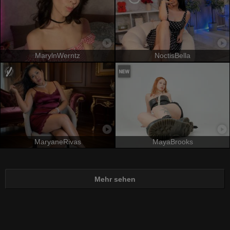
MarylnWerntz
NoctisBella
MaryaneRivas
MayaBrooks
Mehr sehen