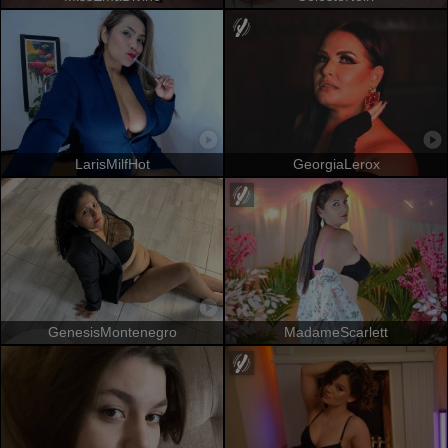
LarisMilfHot
GeorgiaLerox
GenesisMontenegro
MadameScarlett