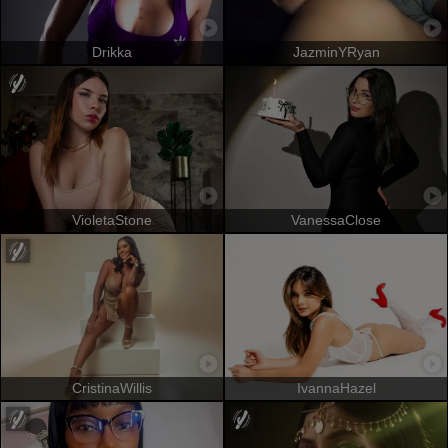
Drikka
JazminYRyan
VioletaStone
VanessaClose
CristinaWillis
IvannaHazel