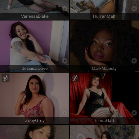
VanessaBlake
HurrenMatt
JessiicaDove
DarkMajesty
ZoeyGrey
ElenaHart