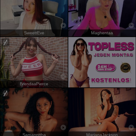
SweettEve
Maghentaa
BrendaaPierce
Samannttha
MarianaJackson