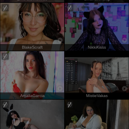
BlakeScraft
NikkiKisss
AmaliaGarcia
MistieVakas