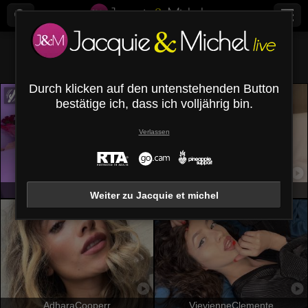
Alle (
681
)
Rasiert
×
Durch klicken auf den untenstehenden Button
bestätige ich, dass ich volljährig bin.
Verlassen
Jenniferwild69
Aiyana
Weiter zu Jacquie et michel
AdharaCooperr
VievienneClemente