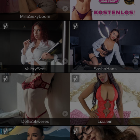
MillaSexyBoom
ValeryScot
SashaHans
DollieSkweres
Lizalein