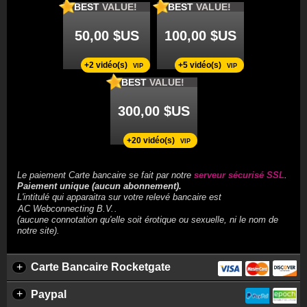
BEST
VALUE!
BEST
VALUE!
50,00 $US
100,00 $US
+2 vidéo(s)
+5 vidéo(s)
VIP
VIP
BEST
VALUE!
300,00 $US
+20 vidéo(s)
VIP
Le paiement Carte bancaire se fait par notre
serveur sécurisé SSL
.
Paiement unique (aucun abonnement).
L'intitulé qui apparaitra sur votre relevé bancaire est
.
(aucune connotation qu'elle soit érotique ou sexuelle, ni le nom de
notre site).
+
Carte Bancaire Rocketgate
+
Paypal