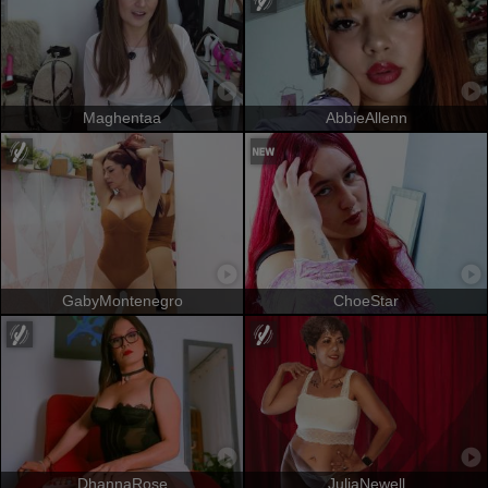
Maghentaa
AbbieAllenn
GabyMontenegro
ChoeStar
DhannaRose
JuliaNewell