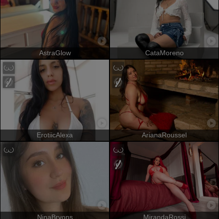
AstraGlow
CataMoreno
ErotiicAlexa
ArianaRoussel
NinaBryons
MirandaRossi