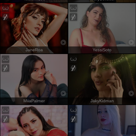
JaneRoa
YessiSoto
MiiaPalmer
JakyKidman