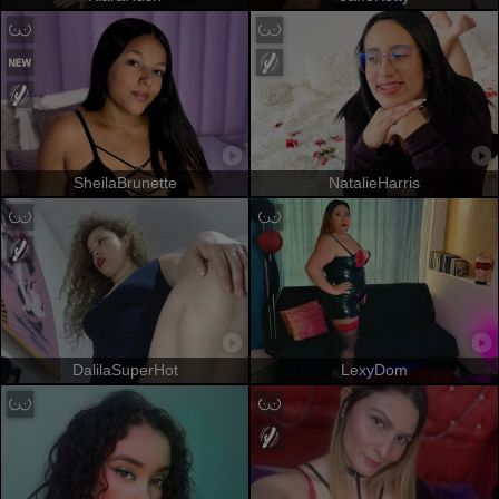
SheilaBrunette
NatalieHarris
DalilaSuperHot
LexyDom