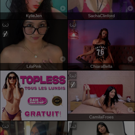
KylieJen
SachaClinford
LilaPink
ChiaraBella
CamilaFroes