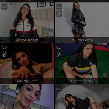
JessyBarnnett
PauletteLoveX
MelizaQueen
GemmaBellini