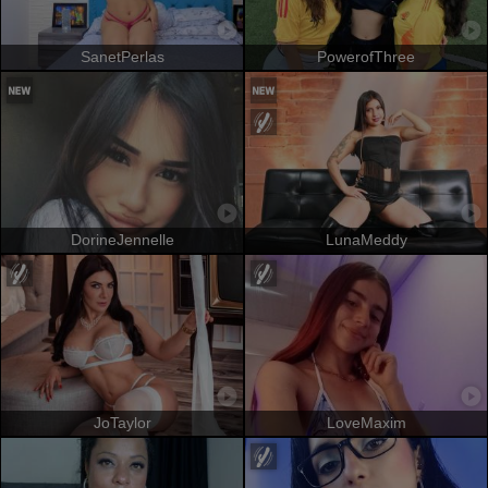
SanetPerlas
PowerofThree
DorineJennelle
LunaMeddy
JoTaylor
LoveMaxim