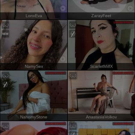
LonxEva
ZarayFeet
SHOW PRIVÉ
NamySex
ScarletMilfX
SHOW PRIVÉ
SHOW PRIVÉ
NahomyStone
AnastasiaVolkov
SHOW PRIVÉ
SHOW PRIVÉ