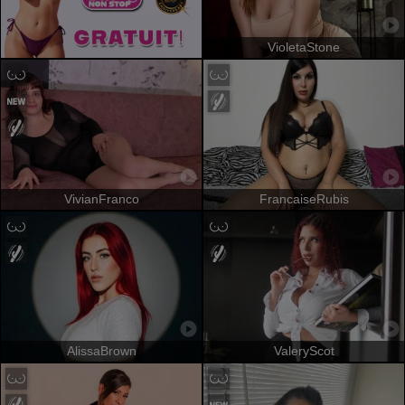
VioletaStone
VivianFranco
FrancaiseRubis
AlissaBrown
ValeryScot