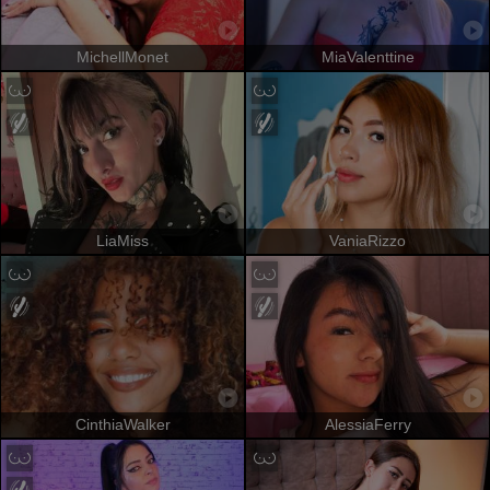
MichellMonet
MiaValenttine
LiaMiss
VaniaRizzo
CinthiaWalker
AlessiaFerry