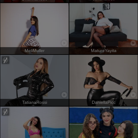
MeliMuller
MatureYayita
TatianaRossi
DaniellaPicc