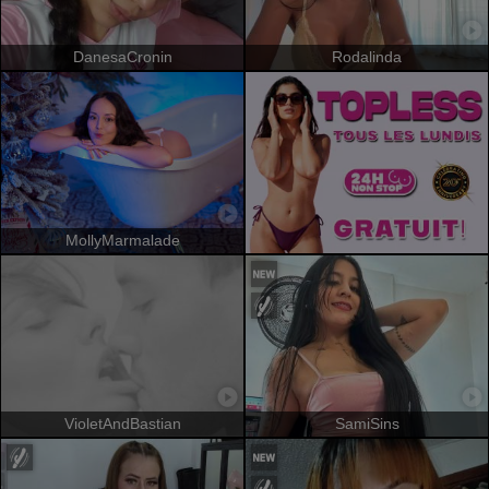
DanesaCronin
Rodalinda
MollyMarmalade
VioletAndBastian
SamiSins