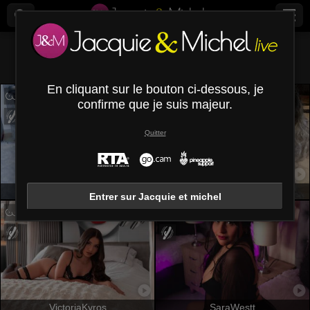
Tous (
468
)
Latina
×
En cliquant sur le bouton ci-dessous, je
confirme que je suis majeur.
Quitter
LaJoker
ElenaSaenz
Entrer sur Jacquie et michel
VictoriaKyros
SaraWestt