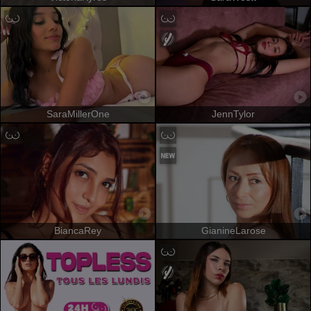
SaraMillerOne
JennTylor
BiancaRey
GianineLarose