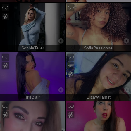
SophieTeller
SofiaPassionne
IrisBlair
ElizaWiliamst