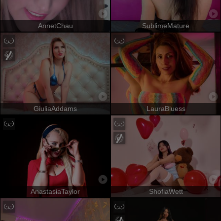
AnnetChau
SublimeMature
GiuliaAddams
LauraBluess
AnastasiaTaylor
ShofiaWett