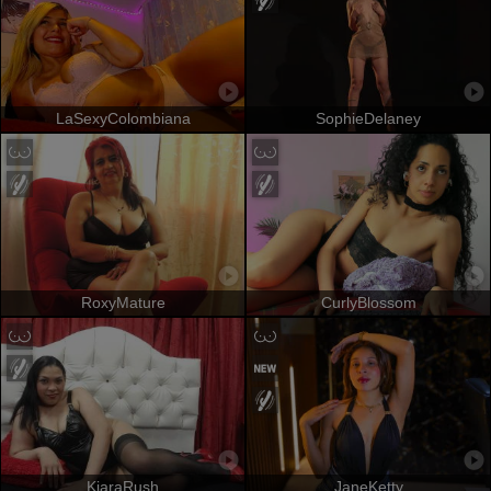
LaSexyColombiana
SophieDelaney
RoxyMature
CurlyBlossom
KiaraRush
JaneKetty