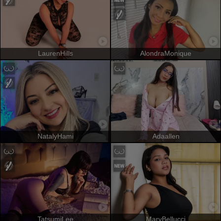
LaurenHills
AlondraMonique
NatalyHami
Adaallen
TatsumiLee
MaryBellucci