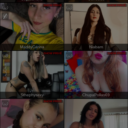
SHOW PRIVÉ
SHOW PRIVÉ
MaddyCarina
Niabam
SHOW PRIVÉ
SHOW PRIVÉ
Sthephysexy
ChupaPollas69
SHOW PRIVÉ