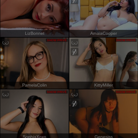
LizBonnet
AmaiaCooper
SHOW PRIVÉ
SHOW PRIVÉ
PamelaColin
KittyMiller
SHOW PRIVÉ
SHOW PRIVÉ
SophiaXoxo
Genesiss