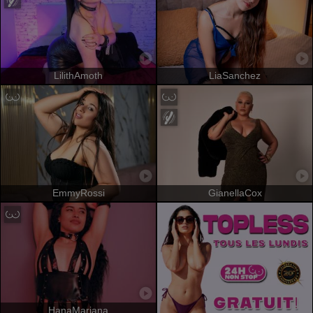
LilithAmoth
LiaSanchez
EmmyRossi
GianellaCox
HanaMariana