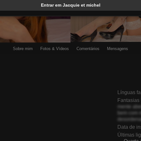
Entrar em Jacquie et michel
Sobre mim
Fotos & Vídeos
Comentários
Mensagens
LelaVivo
AlicaMihal
Línguas f
Fantasias
mente aber
bem com m
desordena
Data de in
Últimas li