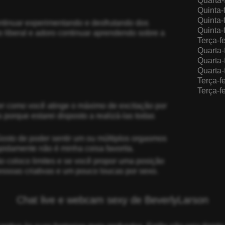
Quarta-
Quinta-
Quinta-
ntinuar experimentando e desfrutando dos
Quinta-
 liberal e adoro continuar aprendendo sobre a
Terça-f
Quarta-
Quarta-
Quarta-
Terça-f
Terça-f
er como você atinge o máximo de excitação por
 porque estarei disposto a realizá-las todas
Gosto de poder sentir um ou múltiplos orgasmos
apidamente não é minha coisa favorita.
o coloco limites e se você propor uma posição
ssoas criativas e um pouco loucas por sexo.
Chat live e webcam sexy de BeverlyLarson