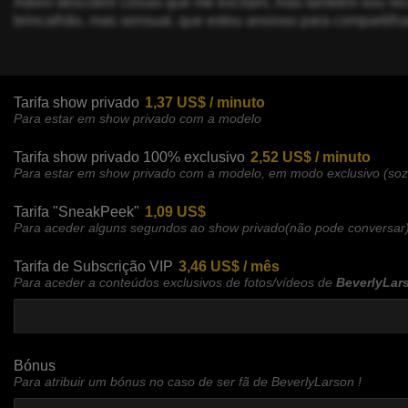
Adoro descobrir coisas que me excitam, mas também sou rece
brincalhão, mas sensual, que estou ansioso para compartilh
Tarifa show privado
1,37 US$ / minuto
Para estar em show privado com a modelo
Tarifa show privado 100% exclusivo
2,52 US$ / minuto
Para estar em show privado com a modelo, em modo exclusivo (so
Tarifa "SneakPeek"
1,09 US$
Para aceder alguns segundos ao show privado(não pode conversar
Tarifa de Subscrição VIP
3,46 US$ / mês
Para aceder a conteúdos exclusivos de fotos/vídeos de
BeverlyLar
Bónus
Para atribuir um bónus no caso de ser fã de BeverlyLarson !