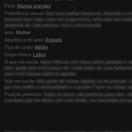
Peito
Mamas grandes
Preferência sexual
Sou uma mulher bissexual, disposta a co
prazeres que cada corpo me proporciona, acho que sou muito
anatomia de cada pessoa, isso é emocionante
sexo
Mulher
Aparência do sexo
Rapado
Tipo de corpo
Médio
Grupo étnico
Latino
O que me excita
Adoro brincar com meus peitos grandes e v
eles, gosto que você possa me contar todas as suas fantasias
para você porque adoro te agradar
Não me excita
Não gosto de coisas rápidas ou de pressão. 
por isso prefiro a sensualidade e o prazer; Fazer as coisas r
Posição preferida
Todas as poses são perfeitas para mim, nã
inusitada que me deixe com mais tesão, sou fascinada por pe