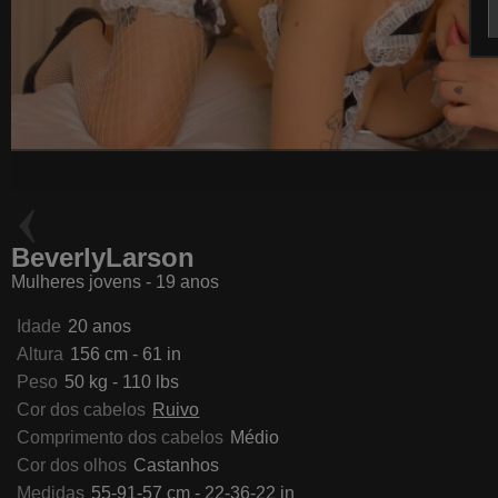
LunaGomezz
MiuMaka
BeverlyLarson
Mulheres jovens - 19 anos
Idade
20 anos
Altura
156 cm - 61 in
Peso
50 kg - 110 lbs
Cor dos cabelos
Ruivo
Comprimento dos cabelos
Médio
Cor dos olhos
Castanhos
Medidas
55-91-57 cm - 22-36-22 in