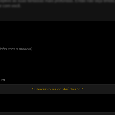
ptivo às suas fantasias mais profundas. Então não seja tímid
ar com você.
zinho com a modelo)
)
son
Subscrevo os conteúdos VIP