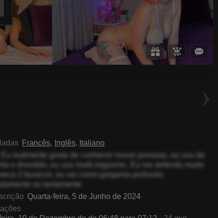
EllyMuller
HarrietDimarzo
aladas
Francês
Inglês
Italiano
Eu realmente gosto de conhecer novas pessoas, eu sou de
ta e divertido, eu sou multi-orgasmic. Eu me defendo muito
eus 2 buracos, eu sei como garganta profunda
damente ou lentamente
scrição
Quarta-feira, 5 de Junho de 2024
gações