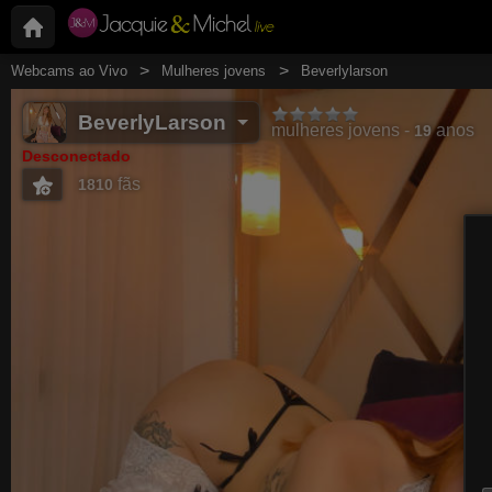
Webcams ao Vivo
Mulheres jovens
Beverlylarson
BeverlyLarson
mulheres jovens
anos
19
Desconectado
fãs
1810