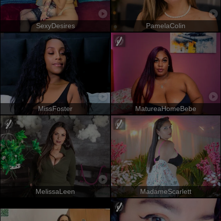
SexyDesires
PamelaColin
MissFoster
MatureaHomeBebe
MelissaLeen
MadameScarlett