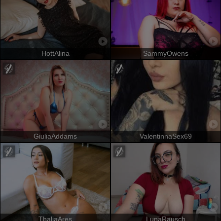
HottAlina
SammyOwens
GiuliaAddams
ValentinnaSex69
ThaliaAres
LunaRausch