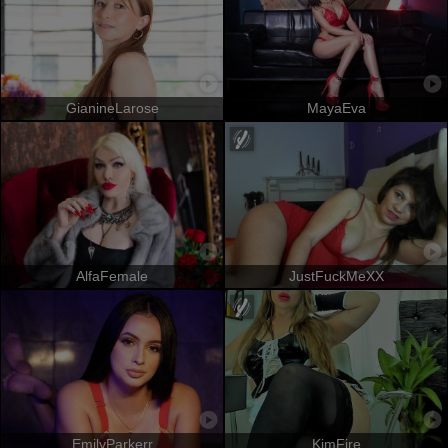
GianineLarose
MayaEva
AlfaFemale
JustFuckMeXX
EmilyParkerr
KimFire