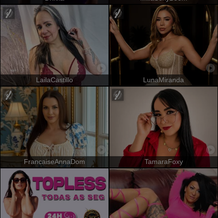
LailaCastillo
LunaMiranda
FrancaiseAnnaDom
TamaraFoxy