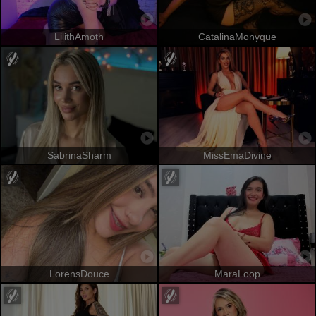
LilithAmoth
CatalinaMonyque
SabrinaSharm
MissEmaDivine
LorensDouce
MaraLoop