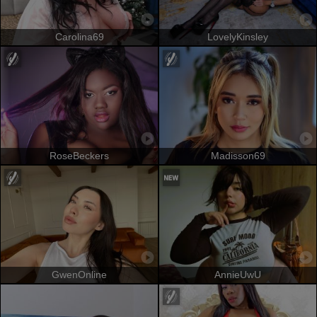
Carolina69
LovelyKinsley
RoseBeckers
Madisson69
GwenOnline
AnnieUwU