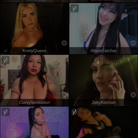
KristyQueen
AlisonTatcher
CurvySensation
JakyKidman