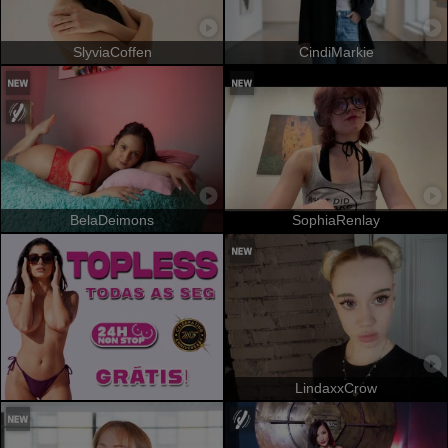
SlyviaCoffen
CindiMarkie
BelaDeimons
SophiaRenlay
LindaxxCrow