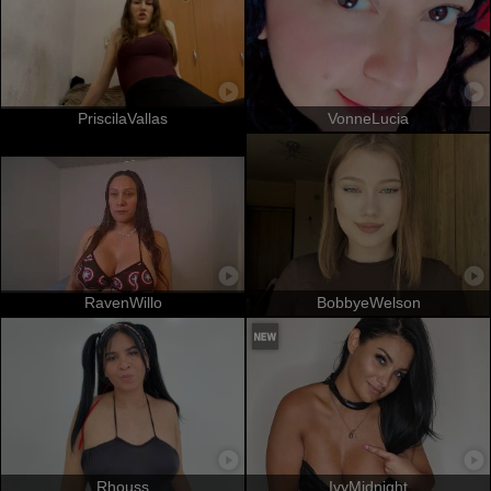
PriscilaVallas
VonneLucia
RavenWillo
BobbyeWelson
Rhouss
IvyMidnight