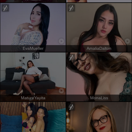
EvaMueller
AmaliaDalton
MatureYayita
MonaLiss