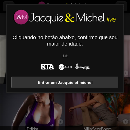
Todos (
614
)
Mamas grandes
×
Cliquando no botão abaixo, confirmo que sou
maior de idade.
Sair
KatarinaNovak
NicolSantos
Entrar em Jacquie et michel
Drikka
MillaSexyBoom