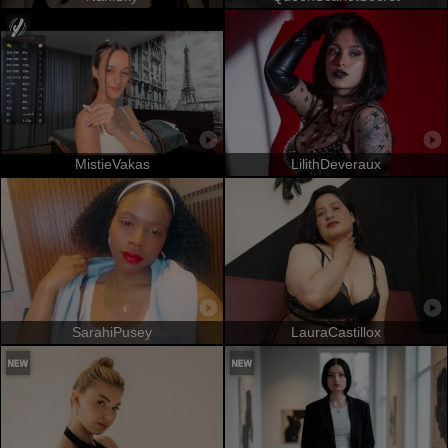
MistieVakas
LilithDeveraux
SarahiPusey
LauraCastillox