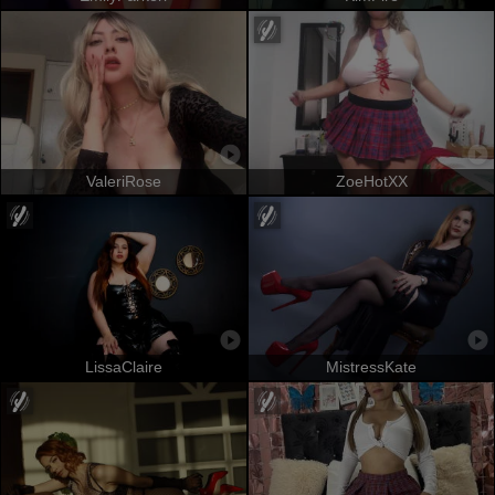
ValeriRose
ZoeHotXX
LissaClaire
MistressKate