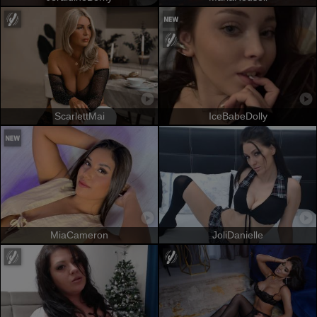
ScarlettMai
IceBabeDolly
MiaCameron
JoliDanielle