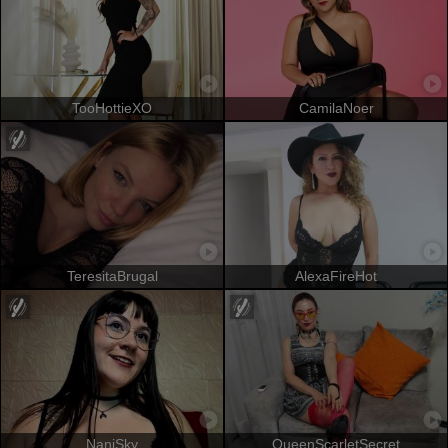
TooHottieXO
CamilaNoer
TeresitaBrugal
AlexaFireHot
NaniSky
QueenScarletSecret