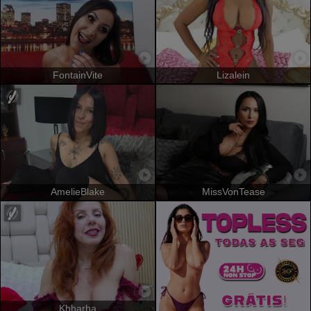
FontainVite
Lizalein
AmelieBlake
MissVonTease
Khharha