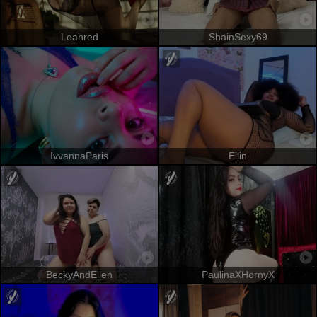
Leahred
ShainSexy69
IvvannaParis
Eilin
BeckyAndEllen
PaulinaXHornyX