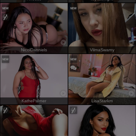
NicolDanniels
VilmaSwamy
KathePalmer
LisaStarkm