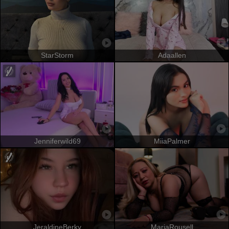
StarStorm
Adaallen
Jenniferwild69
MiiaPalmer
JeraldineBerky
MariaRousell