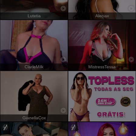
Lutetia
Aleciax
ClarieMilk
MistressTessa
GianellaCox