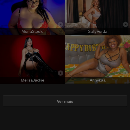
MonaSteele
SallyVerda
MelisaJackie
Annykaa
Ver mais