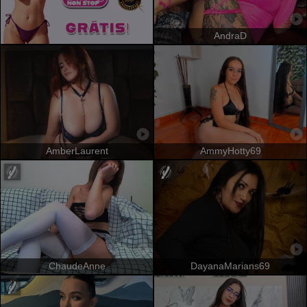
AndraD
AmberLaurent
AmmyHotty69
ChaudeAnne
DayanaMarians69