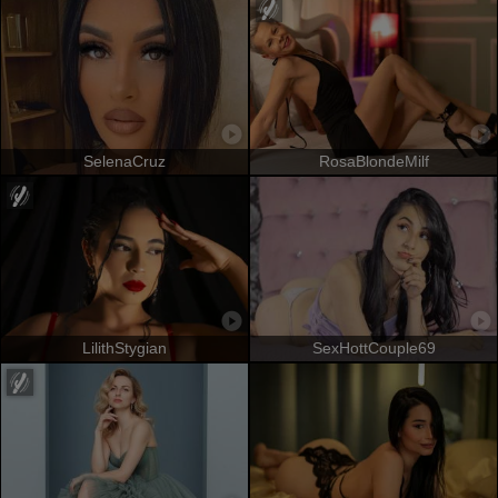
SelenaCruz
RosaBlondeMilf
LilithStygian
SexHottCouple69