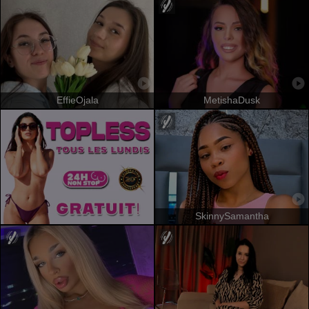
EffieOjala
MetishaDusk
SkinnySamantha