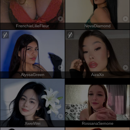
FrenchieLilieFleur
NovaDiamond
AlyssaGreen
AizaXo
XweiWei
RossanaSemone