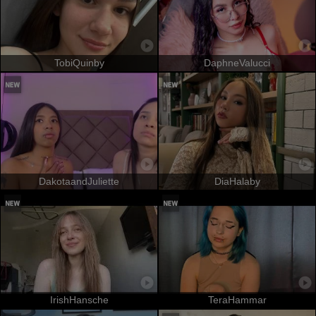
TobiQuinby
DaphneValucci
DakotaandJuliette
DiaHalaby
IrishHansche
TeraHammar