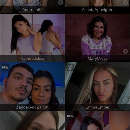
Andreaa69
AlmetaAppelgren
KatheLeclecr
MaryCruzz
ZanderAndZanotti
EmmaEmber