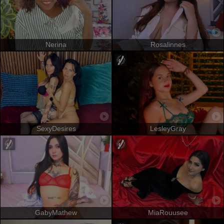
Nerina
Rosalinnes
SexyDesires
LesleyGray
GabyMathew
MiaRouusee