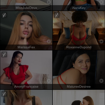
MissJulieDeux
AlaraKey
MarissaFex
RoxanneDupond
AmmyFrancaise
MatureeDesiree