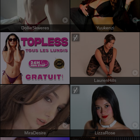
DollieSkweres
Yuukenzi
LaurenHills
MiraDesire
LizzaRose