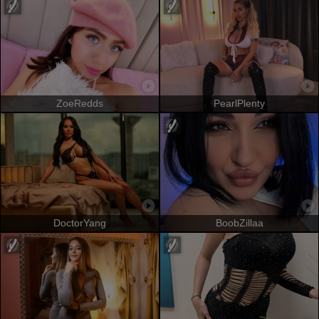
ZoeRedds
PearlPlenty
DoctorYang
BoobZillaa