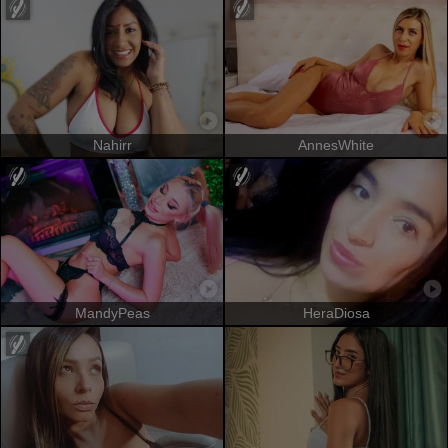
Nahirr
AnnesWhite
MandyPeas
HeraDiosa