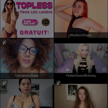
MadisonKoper
CinnamonBabe
HottieSweetBritneiy