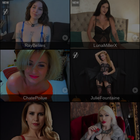
RayBeliles
LunaMillerX
ChatePoilue
JulieFountaine