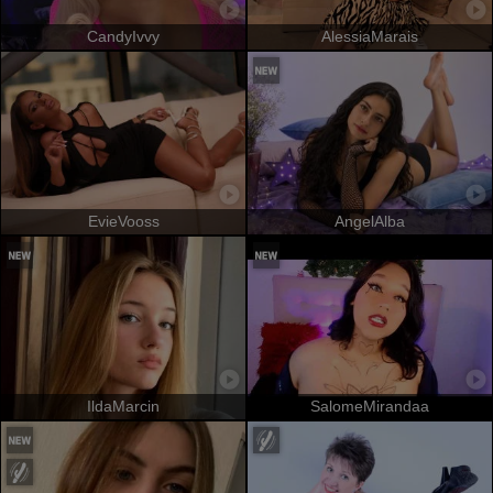
CandyIvvy
AlessiaMarais
EvieVooss
AngelAlba
IldaMarcin
SalomeMirandaa