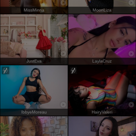
MissMinna
MoonLiza
JustEva
LaylaCruz
IbbyeMoreau
HairyValeri