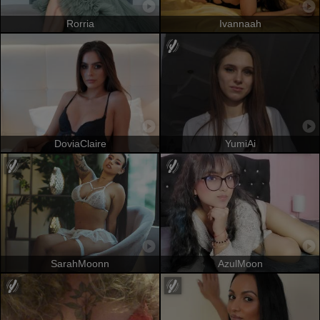
Rorria
Ivannaah
DoviaClaire
YumiAi
SarahMoonn
AzulMoon