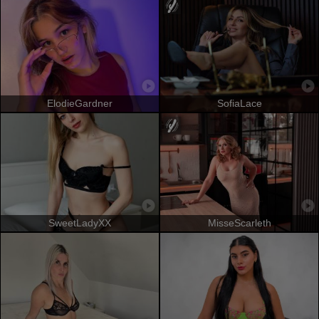
ElodieGardner
SofiaLace
SweetLadyXX
MisseScarleth