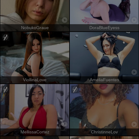
NobukoGraue
DoraBlueEyess
ViollinaLove
AmeliaFuentes
MellissaCortez
ChristinneLov