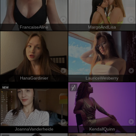
FrancaiseAline
MargoAndLisa
HanaGardinier
LauriceWesberry
JoannaVanderheide
KendallQuinn