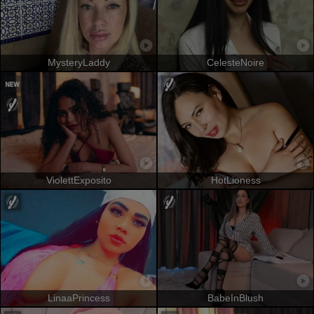
MysteryLaddy
CelesteNoire
ViolettExposito
HotLioness
LinaaPrincess
BabeInBlush