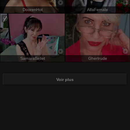
DoorenHot
AlfaFemale
SamaraBellet
Ghertrude
Voir plus