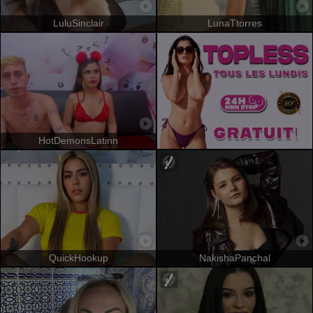
LuluSinclair
LunaTtorres
HotDemonsLatinn
QuickHookup
NakishaPanchal