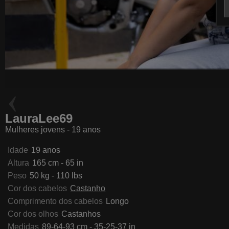
ZendaMorettty
LilyVelle
LauraLee69
Mulheres jovens - 19 anos
Idade
19 anos
Altura
165 cm - 65 in
Peso
50 kg - 110 lbs
Cor dos cabelos
Castanho
Comprimento dos cabelos
Longo
Cor dos olhos
Castanhos
Medidas
89-64-93 cm - 35-25-37 in