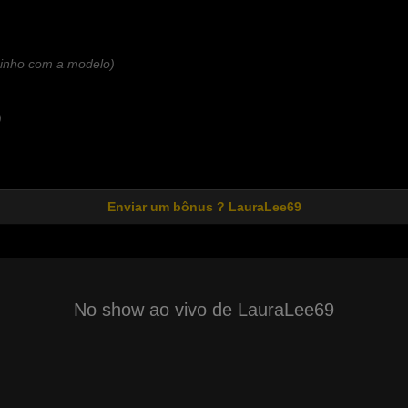
zinho com a modelo)
)
Enviar um bônus ? LauraLee69
No show ao vivo de LauraLee69