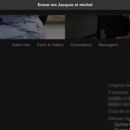
Entrar em Jacquie et michel
Sobre mim
Fotos & Vídeos
Comentários
Mensagens
AllyCharlotee
DevilishMuse
Línguas f
Fantasias
virada, e
beijos nas
Data de in
Últimas li
Quinta-