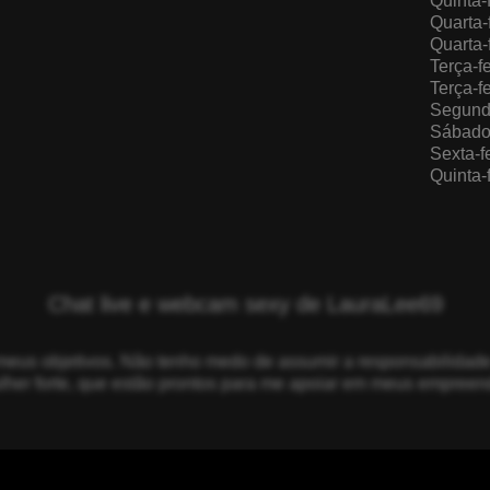
Quinta-
Quarta-
Quarta-
Terça-f
Terça-f
Segunda
Sábado,
Sexta-f
Quinta-
Chat live e webcam sexy de LauraLee69
meus objetivos. Não tenho medo de assumir a responsabilidade 
her forte, que estão prontos para me apoiar em meus empreen