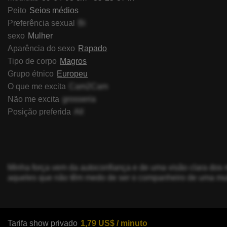
Peito
Seios médios
Preferência sexual
Bi
sexo
Mulher
Aparência do sexo
Rapado
Tipo de corpo
Magros
Grupo étnico
Europeu
O que me excita
Cam2Cam
Não me excita
grosseria
Posição preferida
All
Minha força vem da autoconfiança e de uma visão clara dos 
aqueles que não têm medo de ser o companheiro de uma mul
Tarifa show privado
1,79 US$ / minuto