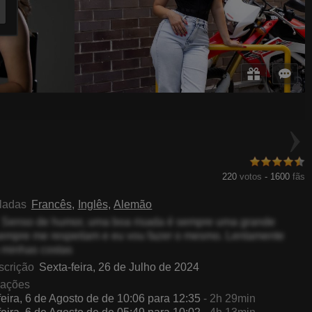
KarlaRolison
SunnyBright
220
votos
-
1600
fãs
aladas
Francês
Inglês
Alemão
Senso de humor, uma boa risada é sempre uma grande
 sempre me respeitam e eu vou fazer o mesmo. Lentamente
 minhas costas
scrição
Sexta-feira, 26 de Julho de 2024
gações
feira, 6 de Agosto de de 10:06 para 12:35
- 2h 29min