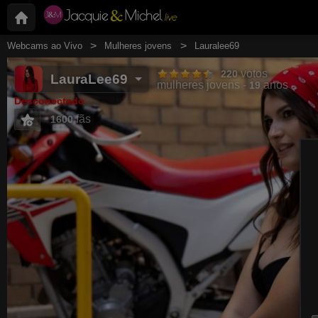
Webcams ao Vivo
Mulheres jovens
Lauralee69
votos
220
LauraLee69
mulheres jovens
anos
19
Desconectado
fãs
1600