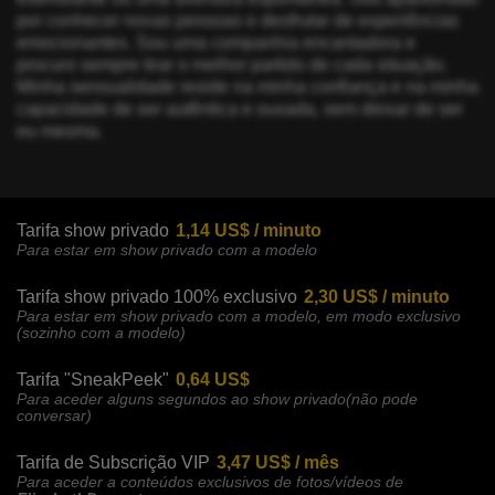
por conhecer novas pessoas e desfrutar de experiências
emocionantes. Sou uma companhia encantadora e
procuro sempre tirar o melhor partido de cada situação.
Minha sensualidade reside na minha confiança e na minha
capacidade de ser autêntica e ousada, sem deixar de ser
eu mesma.
Tarifa show privado
1,14 US$ / minuto
Para estar em show privado com a modelo
Tarifa show privado 100% exclusivo
2,30 US$ / minuto
Para estar em show privado com a modelo, em modo exclusivo
(sozinho com a modelo)
Tarifa "SneakPeek"
0,64 US$
Para aceder alguns segundos ao show privado(não pode
conversar)
Tarifa de Subscrição VIP
3,47 US$ / mês
Para aceder a conteúdos exclusivos de fotos/vídeos de