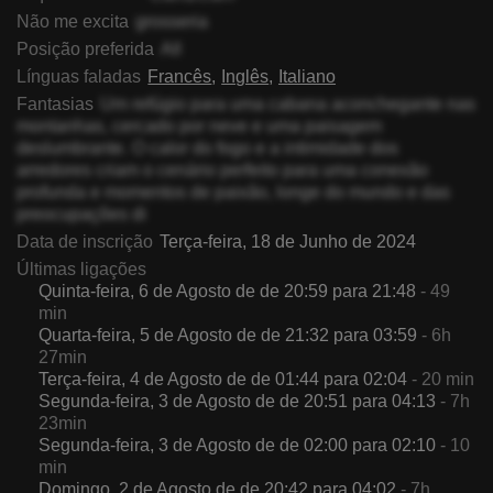
Não me excita
grosseria
Posição preferida
All
Línguas faladas
Francês
Inglês
Italiano
Fantasias
Um refúgio para uma cabana aconchegante nas
montanhas, cercado por neve e uma paisagem
deslumbrante. O calor do fogo e a intimidade dos
arredores criam o cenário perfeito para uma conexão
profunda e momentos de paixão, longe do mundo e das
preocupações di
Data de inscrição
Terça-feira, 18 de Junho de 2024
Últimas ligações
Quinta-feira, 6 de Agosto de de 20:59 para 21:48
- 49
min
Quarta-feira, 5 de Agosto de de 21:32 para 03:59
- 6h
27min
Terça-feira, 4 de Agosto de de 01:44 para 02:04
- 20 min
Segunda-feira, 3 de Agosto de de 20:51 para 04:13
- 7h
23min
Segunda-feira, 3 de Agosto de de 02:00 para 02:10
- 10
min
Domingo, 2 de Agosto de de 20:42 para 04:02
- 7h