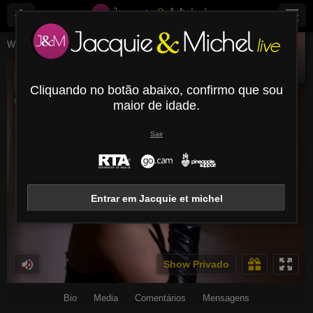
ElizabethDupont
Online
Webcams ao Vivo
Fetichista
Elizabethdupont
ElizabethDupont
Show ao vivo
Cliquando no botão abaixo, confirmo que sou
Online
maior de idade.
Sair
Entrar em Jacquie et michel
Show Privado
Bio
Media
Comentários
Mensagens