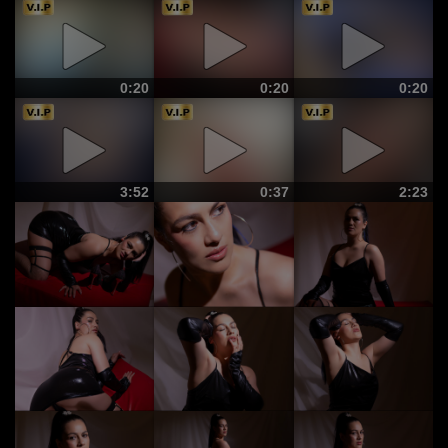
0:20
0:20
0:20
3:52
0:37
2:23