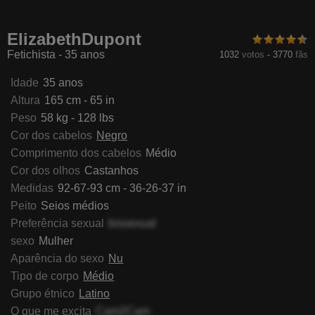
minaLuna
GoddessMonicaAngels
KatrinaStones
AryaNo
ElizabethDupont
Fetichista - 35 anos
1032
votos
-
3770
fãs
Idade
35 anos
Altura
165 cm - 65 in
Peso
58 kg - 128 lbs
Cor dos cabelos
Negro
Comprimento dos cabelos
Médio
Cor dos olhos
Castanhos
Medidas
92-67-93 cm - 36-26-37 in
Peito
Seios médios
Preferência sexual
bissexual
sexo
Mulher
Aparência do sexo
Nu
Tipo de corpo
Médio
Grupo étnico
Latino
O que me excita
Cam2Cam