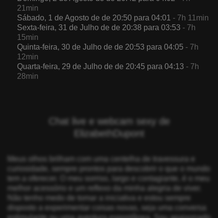
21min
Sábado, 1 de Agosto de de 20:50 para 04:01
- 7h 11min
Sexta-feira, 31 de Julho de de 20:38 para 03:53
- 7h
15min
Quinta-feira, 30 de Julho de de 20:53 para 04:05
- 7h
12min
Quarta-feira, 29 de Julho de de 20:45 para 04:13
- 7h
28min
Chat live e webcam sexy de
ElizabethDupont
Meus olhos brilham com uma centelha de travessura e
curiosidade, sempre prontos para descobrir o que o mundo
tem a oferecer. O meu sorriso, largo e contagiante, é o meu
melhor acessório e um reflexo da minha alegria de viver.
Não tenho medo de tomar a iniciativa e estou sempre
disposto a experimentar coisas novas, seja uma conversa
estimulante ou uma aventura espontânea. Sou apaixonado