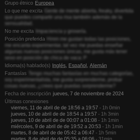
Grupo étnico
Europea
Lo que me excita
Gente de mente abierta, freaky, divertida
que puedes compartir una risa también además de la
sensualidad.
No me excita
Impaciencia y grosería.
Posición preferida
Hmm me gustan todas las posiciones,
me encanta experimentar, tal vez me puedas enseñar
algunas nuevas posiciones únicas, me gusta más tener
sexo en posición de chica de vaca: P
Idioma(s) hablado(s)
Inglés
Español
Alemán
Fantasías
Tengo muchas fantasías en muchas categorías,
soy experimentalista, me gusta sorprenderme, probar
cosas nuevas, ¿crees que puedas sorprenderme?
Fecha de inscripción
jueves, 7 de noviembre de 2024
Últimas conexiones
viernes, 11 de abril de de 18:56 a 19:57
- 1h 0min
jueves, 10 de abril de de 18:54 a 19:57
- 1h 3min
jueves, 10 de abril de de 00:07 a 01:08
- 1h 1min
miércoles, 9 de abril de de 19:52 a 20:53
- 1h 1min
martes, 8 de abril de de 05:42 a 06:47
- 1h 5min
martes, 8 de abril de de 05:35 a 06:06
- 31min