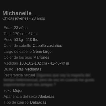
lyMuller
VeolaVanhoecke
AnnettaHatchcock
WenTi
Michanelle
Chicas jóvenes - 23 años
Edad
23 años
Talla
170 cm - 67 in
Peso
50 kg - 110 lbs
Color de cabello
Cabello castaños
Largo de cabello
Semi-largo
Color de los ojos
Marrones
Medidas
103-102-102 cm - 41-40-40 in
Busto
Tetas Medianas
Preferencia sexual
Digamos que soy la mayoría del
tiempo heterosexual, pero de vez en cuando me gusta
experimentar con mis amigas ?
sexo
Mujer
Apariencia del sexo
Afeitadas
Tipo de cuerpo
Delgadas