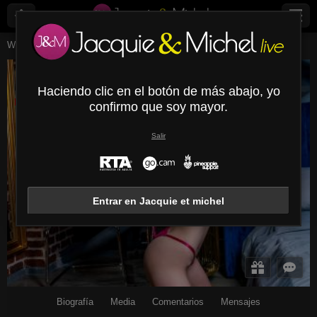
Webcams en vivo
Chicas jóvenes
Michanelle
Michanelle
Haciendo clic en el botón de más abajo, yo
Desconectado
confirmo que soy mayor.
Salir
Entrar en Jacquie et michel
Biografía
Media
Comentarios
Mensajes