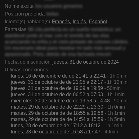
No me excita
los usuarios groseros
Posición preferida
todas
Idioma(s) hablado(s)
Francés
Inglés
Español
Fantasías
Mi cita perfecta es un sueño romántico: un
atardecer junto al mar, con el sonido de las olas
acariciando la orilla y el cielo pintado de colores cálidos.
Un escenario ideal para mostrar mi lado más sensual y
apasionado. Pero, detrás de esa fachada inocen
Fecha de inscripción
jueves, 31 de octubre de 2024
Últimas conexiones
lunes, 16 de diciembre de de 21:41 a 22:41
- 1h 0min
jueves, 31 de octubre de de 21:05 a 22:17
- 1h 12min
jueves, 31 de octubre de de 19:09 a 19:59
- 50min
jueves, 31 de octubre de de 06:52 a 07:53
- 1h 1min
miércoles, 30 de octubre de de 13:58 a 14:48
- 50min
martes, 29 de octubre de de 22:29 a 23:30
- 1h 0min
martes, 29 de octubre de de 18:55 a 19:56
- 1h 1min
martes, 29 de octubre de de 14:54 a 15:59
- 1h 5min
lunes, 28 de octubre de de 17:12 a 18:12
- 1h 1min
lunes, 28 de octubre de de 16:58 a 17:47
- 49min