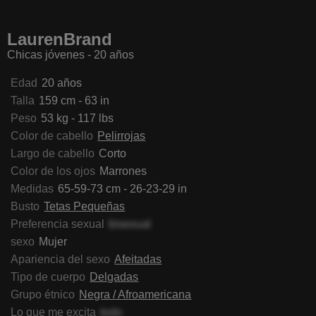
aVanhoecke
AmeliaCarratura
ViolettExposito
IrickaK
LaurenBrand
Chicas jóvenes - 20 años
Edad
20 años
Talla
159 cm - 63 in
Peso
53 kg - 117 lbs
Color de cabello
Pelirrojas
Largo de cabello
Corto
Color de los ojos
Marrones
Medidas
65-59-73 cm - 26-23-29 in
Busto
Tetas Pequeñas
Preferencia sexual
bisexual
sexo
Mujer
Apariencia del sexo
Afeitadas
Tipo de cuerpo
Delgadas
Grupo étnico
Negra / Afroamericana
Lo que me excita
todo