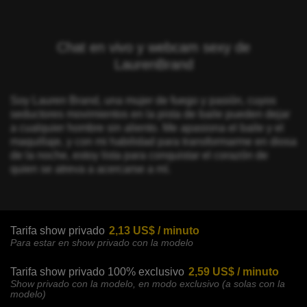
Chat en vivo y webcam sexy de
LaurenBrand
Soy Lauren Brand, una mujer de fuego y pasión, cuyos
seductores movimientos en la pista de baile pueden dejar
a cualquier hombre sin aliento. Me apasiona el baile y el
maquillaje, y con mi habilidad para transformarme en diosa
de la noche, estoy lista para conquistar el corazón de
quien se atreva a acercarse a mí.
Tarifa show privado
2,13 US$ / minuto
Para estar en show privado con la modelo
Tarifa show privado 100% exclusivo
2,59 US$ / minuto
Show privado con la modelo, en modo exclusivo (a solas con la
modelo)