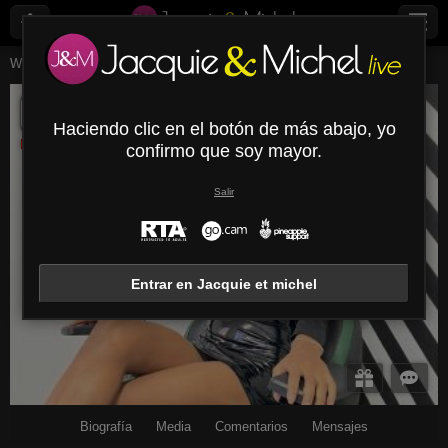
Webcams en vivo
Chicas jóvenes
Laurenbrand
LaurenBrand
Haciendo clic en el botón de más abajo, yo
Desconectado
confirmo que soy mayor.
Salir
Entrar en Jacquie et michel
Biografía
Media
Comentarios
Mensajes