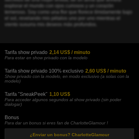
explorar el mundo con ojos curiosos y un corazón
temeroso. Soy como una flor que florece tímidamente bajo
el sol, revelando mis pétalos uno por uno mientras el
viento susurra mis deseos más profundos.
Tarifa show privado
2,14 US$ / minuto
Para estar en show privado con la modelo
Tarifa show privado 100% exclusivo
2,60 US$ / minuto
Show privado con la modelo, en modo exclusivo (a solas con la
modelo)
Tarifa "SneakPeek"
1,10 US$
Para acceder algunos segundos al show privado (sin poder
dialogar)
Bonus
Para dar un bonus si eres fan de CharlotteGlamour !
¿Enviar un bonus? CharlotteGlamour