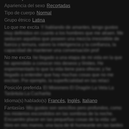
Apariencia del sexo
Recortadas
Tipo de cuerpo
Normal
Grupo étnico
Latina
Lo que me excita
Y hablando de amantes, tengo gustos
muy definidos en cuanto a los hombres que me atraen. Me
seducen aquellos que poseen una mezcla irresistible de
fuerza y ternura, valoro la inteligencia y la confianza, la
capacidad de mantener una conversación prof
No me excita
he llegado a una etapa de mi vida en la que
he aprendido a conocer mis deseos y límites. He
experimentado lo que la vida tiene para ofrecer, y he
llegado a entender que hay muchas cosas que no me
excitan. Por ejemplo, la superficialidad en las relaci
Posición preferida
El Misionero El Dragón La Vela La
Tarántula La Cucharita
Idioma(s) hablado(s)
Francés
Inglés
Italiano
Fantasías
Mis gustos son sencillos pero profundos, como
los misterios escondidos en las sombras de la noche.
Encuentro placer en las pequeñas cosas de la vida: un
libro en mis manos, una taza de té humeante en las tardes