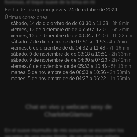
lluviosas, el toque suave de la brisa en mi
Fecha de inscripción
jueves, 24 de octubre de 2024
Últimas conexiones
sábado, 14 de diciembre de de 03:30 a 11:38
- 8h 8min
viernes, 13 de diciembre de de 05:59 a 12:01
- 6h 2min
viernes, 13 de diciembre de de 03:34 a 05:06
- 1h 32min
sábado, 7 de diciembre de de 07:51 a 11:53
- 4h 2min
viernes, 6 de diciembre de de 04:32 a 11:48
- 7h 16min
sábado, 9 de noviembre de de 08:18 a 10:51
- 2h 33min
sábado, 9 de noviembre de de 04:30 a 07:13
- 2h 42min
viernes, 8 de noviembre de de 05:33 a 10:46
- 5h 13min
martes, 5 de noviembre de de 08:03 a 10:56
- 2h 53min
martes, 5 de noviembre de de 04:27 a 06:22
- 1h 55min
Chat en vivo y webcam sexy de
CharlotteGlamour
En el suave murmullo de mis susurros se esconden los
secretos de una mujer tímida, de un alma que anhela