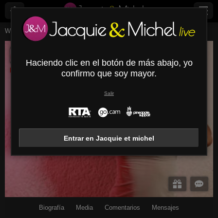
Webcams en vivo
Chicas jóvenes
Charlotteglamour
CharlotteGlamour
Haciendo clic en el botón de más abajo, yo
Desconectado
confirmo que soy mayor.
Salir
Entrar en Jacquie et michel
Biografía
Media
Comentarios
Mensajes