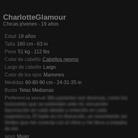
aVanhoecke
AngeliaHunger
ThomasinaOrtz
EvitaCo
CharlotteGlamour
Chicas jóvenes - 19 años
Edad
19 años
Talla
160 cm - 63 in
Peso
51 kg - 112 lbs
Color de cabello
Cabellos negros
Largo de cabello
Largo
Color de los ojos
Marrones
Medidas
60-80-90 cm - 24-31-35 in
Busto
Tetas Medianas
Preferencia sexual
Mis pasiones son diversas, como los
horizontes que se extienden ante mí. encuentro
fascinación en cada detalle y emoción en cada
experiencia. El baile es mi liberación, un movimiento sin
límites que me conecta con el ritmo y me lleva a estados
de éxt
sexo
Mujer