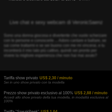
Live chat e sexy webcam di VeronicSaenz
Sono una donna giocosa e divertente che vuole scherzare
con le persone e conoscerle ... Adoro cantare e ballare, se
sai come trattarmi e se sei buono con me mi vincerai, e tu
incontrerà il mio lato più cattivo, quindi sei pronto per
vivere la migliore esperienza che non hai mai avuto?
Tariffa show privato
US$ 2,30 / minuto
Sei in uno show privato con la modella
Prezzo show privato esclusivo al 100%
US$ 2,88 / minuto
Accedi allo show privato della tua modella, in modalità esclusiva al
100%
Tariffa "SneakPeek"
US$ 1,04