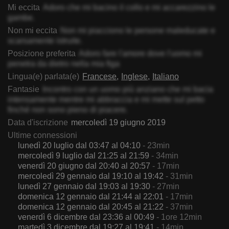
Mi eccita
Adoro che mi bacino il collo e mi accarezzino le
gambe.
Non mi eccita
Non mi piacciono le persone maleducate e
scarsamente istruite.
Posizione preferita
Adoro fare l'amore dove l'uomo mi
penetra da dietro nella mia figa
Lingua(e) parlata(e)
Francese
Inglese
Italiano
Fantasie
Incontro con un uomo più anziano che mi bacia
intensamente mentre mi abbraccia e mi mette sul petto
finché non sono pieno di piacere.
Data d'iscrizione
mercoledì 19 giugno 2019
Ultime connessioni
lunedì 20 luglio dal 03:47 al 04:10
- 23min
mercoledì 9 luglio dal 21:25 al 21:59
- 34min
venerdì 20 giugno dal 20:40 al 20:57
- 17min
mercoledì 29 gennaio dal 19:10 al 19:42
- 31min
lunedì 27 gennaio dal 19:03 al 19:30
- 27min
domenica 12 gennaio dal 21:44 al 22:01
- 17min
domenica 12 gennaio dal 20:45 al 21:22
- 37min
venerdì 6 dicembre dal 23:36 al 00:49
- 1ore 12min
martedì 3 dicembre dal 19:27 al 19:41
- 14min