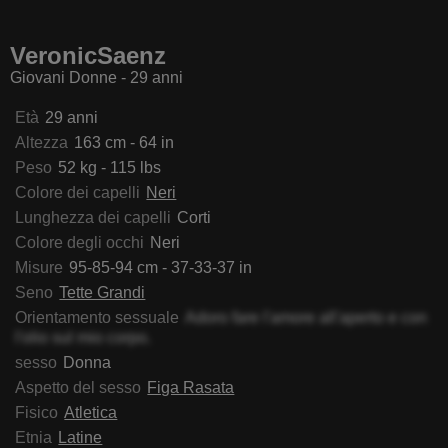
hySexy
TillyShirlie
KimberlyZampieri
Sophia
VeronicSaenz
Giovani Donne - 29 anni
Età
29 anni
Altezza
163 cm - 64 in
Peso
52 kg - 115 lbs
Colore dei capelli
Neri
Lunghezza dei capelli
Corti
Colore degli occhi
Neri
Misure
95-85-94 cm - 37-33-37 in
Seno
Tette Grandi
Orientamento sessuale
Adoro fare l'amore all'aperto e con
l'olio sul mio corpo.
sesso
Donna
Aspetto del sesso
Figa Rasata
Fisico
Atletica
Etnia
Latine