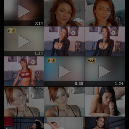
0:14
1:24
6:30
1:24