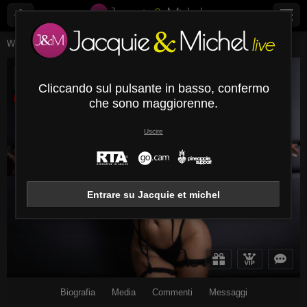
Webcam Live
Giovani Donne
Veronicsaenz
VeronicSaenz
Cliccando sul pulsante in basso, confermo
Disconnesso
che sono maggiorenne.
Uscire
Entrare su Jacquie et michel
Biografia
Media
Commenti
Messaggi