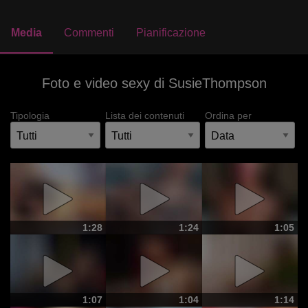
Media
Commenti
Pianificazione
Foto e video sexy di SusieThompson
Tipologia
Lista dei contenuti
Ordina per
1:28
1:24
1:05
1:07
1:04
1:14