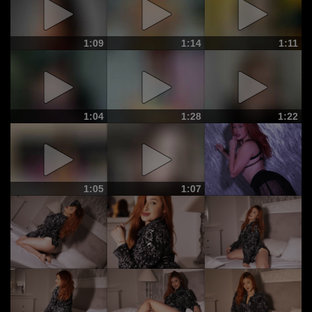
1:09
1:14
1:11
1:04
1:28
1:22
1:05
1:07