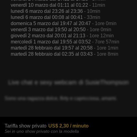
venerdì 10 marzo dal 01:11 al 01:22
- 11min
lunedì 6 marzo dal 23:26 al 23:36
- 10min
lunedì 6 marzo dal 00:08 al 00:41
- 33min
domenica 5 marzo dal 19:47 al 20:47
- 1ore 0min
venerdì 3 marzo dal 19:50 al 20:50
- 1ore 0min
giovedì 2 marzo dal 20:01 al 21:13
- 1ore 12min
mercoledì 1 marzo dal 19:55 al 03:52
- 7ore 57min
martedì 28 febbraio dal 19:57 al 20:58
- 1ore 1min
martedì 28 febbraio dal 02:35 al 03:43
- 1ore 8min
Live chat e sexy webcam di SusieThompson
Sono una ragazza dolce, flirty e capricciosa, amami.
Tariffa show privato
US$ 2,30 / minuto
Sei in uno show privato con la modella