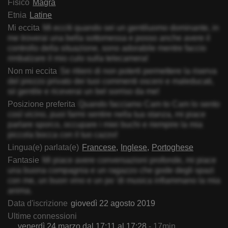
Fisico
Magra
Etnia
Latine
Mi eccita
Mi ecciti quando sei un gentiluomo dominante, in
me troverai una bella sottomessa e posso anche avere il
controllo della situazione, sono adorabile mentre faccio
rimbalzare il mio culo sulla telecamera!
Non mi eccita
Se ritieni di non poterti permettere la riserva
del prezzo privato dei tuoi commenti osceni e maleducati,
sii gentile e riceverai un bel sorriso da me!
Posizione preferita
Quando facciamo Cam to Cam lo sento
così vicino, puoi farmi sentire nella tua stanza, mi piace
parlare sporco, occupare i miei buchi e riempire la mia
piccola bocca con il tuo cazzo!
Lingua(e) parlata(e)
Francese
Inglese
Portoghese
Fantasie
Mi piace avere conversazioni profonde, mi piace
una buona compagnia e un ragazzo che gode degli spazi
con me, un buon vino e un po 'di musica infiammano la mia
anima.
Data d'iscrizione
giovedì 22 agosto 2019
Ultime connessioni
venerdì 24 marzo dal 17:11 al 17:28
- 17min