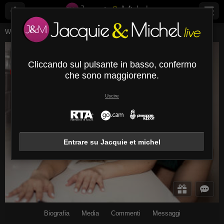
Webcam Live
Giovani Donne
Susiethompson
SusieThompson
Cliccando sul pulsante in basso, confermo
Disconnesso
che sono maggiorenne.
Uscire
Entrare su Jacquie et michel
Biografia
Media
Commenti
Messaggi