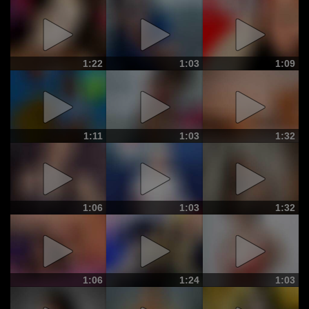
1:22
1:03
1:09
1:11
1:03
1:32
1:06
1:03
1:32
1:06
1:24
1:03