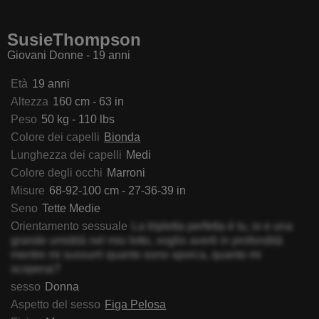
rycaRubia
DonaSeanger
AmeliaCarratura
MirianW
SusieThompson
Giovani Donne - 19 anni
Età
19 anni
Altezza
160 cm - 63 in
Peso
50 kg - 110 lbs
Colore dei capelli
Bionda
Lunghezza dei capelli
Medi
Colore degli occhi
Marroni
Misure
68-92-100 cm - 27-36-39 in
Seno
Tette Medie
Orientamento sessuale
La tripletta perfetta è tu, io e una
grande umidità nel mio letto, voglio averti in profondità
mentre mi sussurri quanto sono sporca, quanto mi
scoperai?
sesso
Donna
Aspetto del sesso
Figa Pelosa