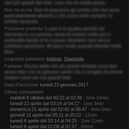
seni più grandi dei miei, cosa che mi rende pazzo.
Non mi eccita
Non mi piacciono gli uomini che non sono
particolarmente attraenti o che sono molto semplici in
ambito sessuale.
Posizione preferita
Il cane è in quattro perché nel
momento in cui penetro, sento di entrare molto più in
profondità dentro di te e posso stimolarti l'ano senza
cambiare posizione. Mi piace molto quando divento molto
duro.
Lingua(e) parlata(e)
Inglese
Spagnolo
Fantasie
Alcune delle mie più grandi fantasie sono fare
sesso duro con un giovane uomo che si scioglie da donne
mature come me con grandi tette
Data d'iscrizione
lunedì 23 gennaio 2017
Ultime connessioni
martedì 8 ottobre dal 00:22 al 02:36
- 2ore 14min
lunedì 22 aprile dal 03:14 al 04:17
- 1ore 3min
domenica 21 aprile dal 02:42 al 06:47
- 4ore 5min
giovedì 11 aprile dal 05:11 al 05:22
- 11min
lunedì 8 aprile dal 02:14 al 04:25
- 2ore 11min
lunedì 8 aprile dal 01:08 al 01:57
- 49min