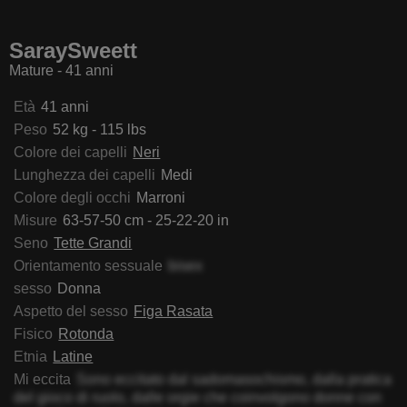
maMature
FoxyHousewife
NahelaBigMelonsX
Lada
SaraySweett
Mature - 41 anni
Età
41 anni
Peso
52 kg - 115 lbs
Colore dei capelli
Neri
Lunghezza dei capelli
Medi
Colore degli occhi
Marroni
Misure
63-57-50 cm - 25-22-20 in
Seno
Tette Grandi
Orientamento sessuale
bisex
sesso
Donna
Aspetto del sesso
Figa Rasata
Fisico
Rotonda
Etnia
Latine
Mi eccita
Sono eccitato dal sadomasochismo, dalla pratica
del gioco di ruolo, dalle orgie che coinvolgono donne con