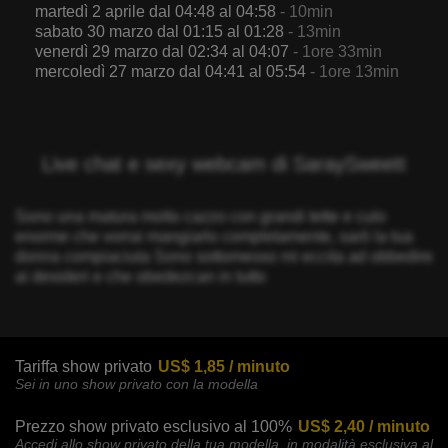
martedì 2 aprile dal 04:48 al 04:58
- 10min
sabato 30 marzo dal 01:15 al 01:28
- 13min
venerdì 29 marzo dal 02:34 al 04:07
- 1ore 33min
mercoledì 27 marzo dal 04:41 al 05:54
- 1ore 13min
Live chat e sexy webcam di SaraySweett
Sono una matura molto cazzo con grandi tette e culo
enorme che vorrai mangiarlo completamente, sarò la tua
donna compiaciuta Sono sottomesso mi eccita ad obbedire
ai desideri e che obedezcan in tutto
Tariffa show privato
US$ 1,85 / minuto
Sei in uno show privato con la modella
Prezzo show privato esclusivo al 100%
US$ 2,40 / minuto
Accedi allo show privato della tua modella, in modalità esclusiva al