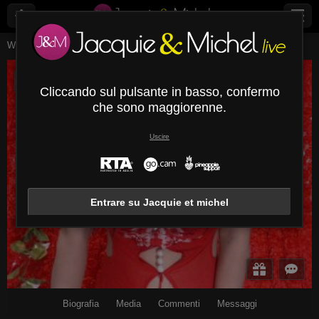
Webcam Live
Mature
Saraysweett
SaraySweett
Cliccando sul pulsante in basso, confermo
Disconnesso
che sono maggiorenne.
Uscire
Entrare su Jacquie et michel
Biografia
Media
Commenti
Messaggi