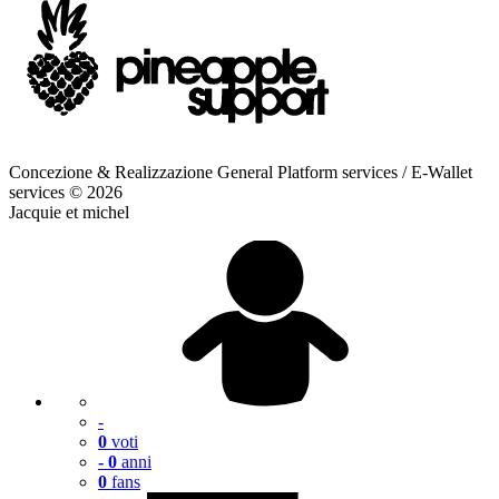
Aggiungere
ai miei favoriti
Togliere dai
miei favoriti
Offrire un
Bonus
Hai aggiunto
alle tue modelle preferite