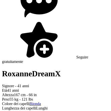
Seguire
gratuitamente
RoxanneDreamX
Signore - 41 anni
Età
41 anni
Altezza
167 cm - 66 in
Peso
55 kg - 121 lbs
Colore dei capelli
Bionda
Lunghezza dei capelli
Lunghi