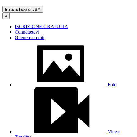
›
Svenska
›
Tiếng Việt
›
Türkçe
›
العربية
›
עברית
›
ελληνικά
›
русский язык
›
中文
›
日本語
Eventi