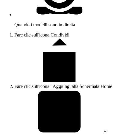
Lingua :
Italiano
+
›
Français
›
English
›
Español
›
Italiano
›
Deutsch
›
Nederlands
›
Português
›
한국어
›
čeština
›
dansk
›
język polski
›
magyar
›
Norsk
›
Português do Brasil
›
Română
›
slovenski jezik
›
suomi