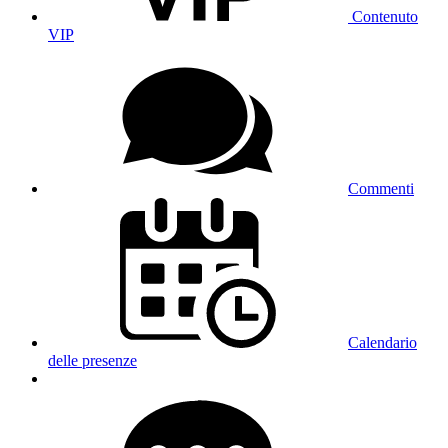
Convalida
×
Successo.
Hai inviato
-
a
-
×
Connessione in corso...
OK
Iscrizione ai contenuti VIP di
-
Accedi a tutti i contenuti VIP (foto e video) di
-
per
-
!
Mi abbono ai contenuti VIP
Scegliete il metodo di pagamento
Carta di credito
Raccomandato
I vostri crediti
-
La modella non offre video VIP gratuiti