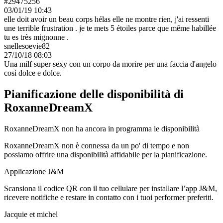
-
0
voti
- 0
anni
0
fans
A proposito di
me
A proposito di me