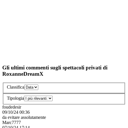
RoxanneDreamX
non ha ancora in programma le disponibilità
RoxanneDreamX
non è connessa da un po' di tempo e non
possiamo offrire una disponibilità affidabile per la pianificazione.
Applicazione J&M
Scansiona il codice QR con il tuo cellulare per installare l’app J&M,
ricevere notifiche e restare in contatto con i tuoi performer preferiti.
Jacquie et michel
Cam sex
Iscrizione
Connessione
CGV e Sicurezza
Condizioni Generali d'Uso
Riservatezza
Conformità
Cookies
Dichiarazione di conformità ai requisiti di conservazione dei
registri ai sensi del 18 U.S.C. § 2257