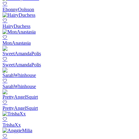
🤍
EbonnyOolsson
🤍
HairyDuchess
🤍
MonAnastasia
🤍
SweetAmandaPolis
🤍
SarahWhinhouse
🤍
PrettyAngelSquirt
🤍
TrishaXx
🤍