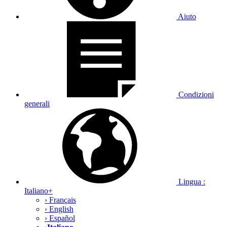
Cancel
OK
Annullare
Ottenere crediti
OK
×
Ottenere crediti
×
×
Hai inviato un messaggio privato a
Desideri ricevere una notifica quando una modella ti sta scrivendo
un messaggio?
No, grazie
Si
ISCRIZIONE GRATUITA
Iscrivetevi GRATIS per chattare con le nostre modelle in maniera
illimitata !
-
è appena entrata in show privato!