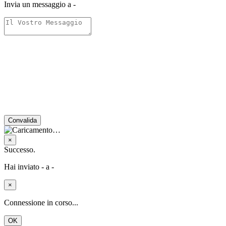
Fare clic sull'icona "Aggiungi alla Schermata Home
"
Installa l'app di J&M
×
ISCRIZIONE GRATUITA
Connettetevi
Ottenere crediti