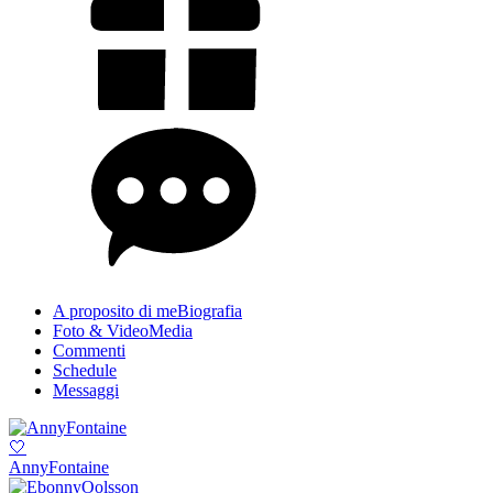
A proposito di me
Biografia
Foto & Video
Media
Commenti
Schedule
Messaggi
🤍
AnnyFontaine