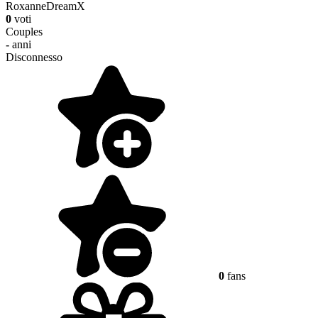
RoxanneDreamX
0
voti
Couples
-
anni
Disconnesso
0
fans