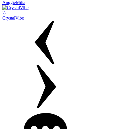
AnggieMilia
🤍
CrystalVibe