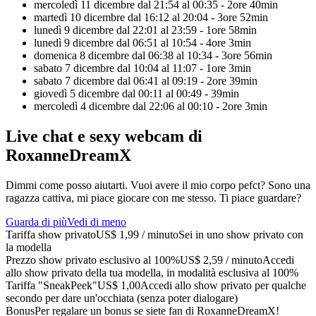
mercoledì 11 dicembre dal 21:54 al 00:35
- 2ore 40min
martedì 10 dicembre dal 16:12 al 20:04
- 3ore 52min
lunedì 9 dicembre dal 22:01 al 23:59
- 1ore 58min
lunedì 9 dicembre dal 06:51 al 10:54
- 4ore 3min
domenica 8 dicembre dal 06:38 al 10:34
- 3ore 56min
sabato 7 dicembre dal 10:04 al 11:07
- 1ore 3min
sabato 7 dicembre dal 06:41 al 09:19
- 2ore 39min
giovedì 5 dicembre dal 00:11 al 00:49
- 39min
mercoledì 4 dicembre dal 22:06 al 00:10
- 2ore 3min
Live chat e sexy webcam di
RoxanneDreamX
Dimmi come posso aiutarti. Vuoi avere il mio corpo pefct? Sono una
ragazza cattiva, mi piace giocare con me stesso. Ti piace guardare?
Guarda di più
Vedi di meno
Tariffa show privato
US$ 1,99 / minuto
Sei in uno show privato con
la modella
Prezzo show privato esclusivo al 100%
US$ 2,59 / minuto
Accedi
allo show privato della tua modella, in modalità esclusiva al 100%
Tariffa "SneakPeek"
US$ 1,00
Accedi allo show privato per qualche
secondo per dare un'occhiata (senza poter dialogare)
Bonus
Per regalare un bonus se siete fan di RoxanneDreamX!