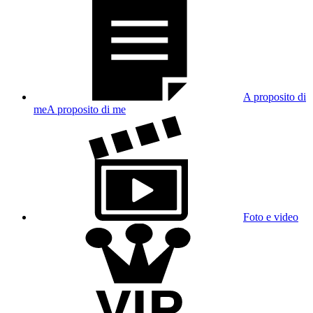
Desideri ricevere una notifica quando una delle tue modelle preferite
si connette al sito?
No, grazie
Si
Offrire un Bonus a
-
Dai la tua opinione sullo show di
-
.
Spendi
-
(o più) oggi nello show per valutarlo e darci la tua
opinione.
Invia un messaggio a
-