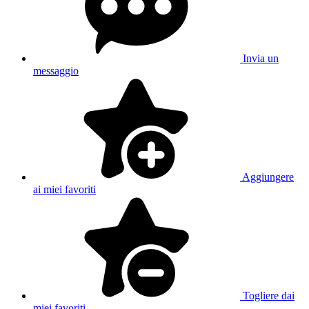
×
Al momento hai
token gratuito(i). Clicca su un video VIP per
riprodurlo gratuitamente.
Guarda il video
-
Annullare
×
Questo media non è più disponibile
OK
×
J&M
Ricevere notifiche con l'applicazione