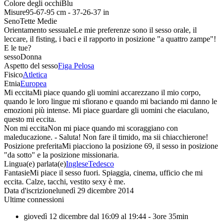
Colore degli occhi
Blu
Misure
95-67-95 cm - 37-26-37 in
Seno
Tette Medie
Orientamento sessuale
Le mie preferenze sono il sesso orale, il
leccare, il fisting, i baci e il rapporto in posizione "a quattro zampe"!
E le tue?
sesso
Donna
Aspetto del sesso
Figa Pelosa
Fisico
Atletica
Etnia
Europea
Mi eccita
Mi piace quando gli uomini accarezzano il mio corpo,
quando le loro lingue mi sfiorano e quando mi baciando mi danno le
emozioni più intense. Mi piace guardare gli uomini che eiaculano,
questo mi eccita.
Non mi eccita
Non mi piace quando mi scoraggiano con
maleducazione. - Saluta! Non fare il timido, ma sii chiacchierone!
Posizione preferita
Mi piacciono la posizione 69, il sesso in posizione
"da sotto" e la posizione missionaria.
Lingua(e) parlata(e)
Inglese
Tedesco
Fantasie
Mi piace il sesso fuori. Spiaggia, cinema, ufficio che mi
eccita. Calze, tacchi, vestito sexy è me.
Data d'iscrizione
lunedì 29 dicembre 2014
Ultime connessioni
giovedì 12 dicembre dal 16:09 al 19:44
- 3ore 35min