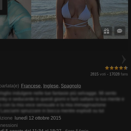
NataliKirk
MiaSantana
2815
voti
-
17028
fans
parlata(e)
Francese
Inglese
Spagnolo
Voglio indulgere nelle tue fantasie più selvagge. Mi sento
inky e seducente in questi giorni e farò saltare la tua mente e
zo con la mia voce sensuale e la mia immaginazione
 Lasciami spruzzare in bocca mentre esplodi su tut
rizione
lunedì 12 ottobre 2015
nnessioni