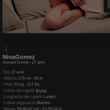
LuanneKadri
Bentahanna
NinaGomez
Giovani Donne - 27 anni
Età
27 anni
Altezza
175 cm - 69 in
Peso
53 kg - 117 lbs
Colore dei capelli
Bruna
Lunghezza dei capelli
Lunghi
Colore degli occhi
Marroni
Misure
59-90-87 cm - 23-35-34 in