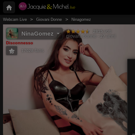
Webcam Live
Giovani Donne
Ninagomez
voti
2815
NinaGomez
giovani donne
anni
27
Disconnesso
fans
17028