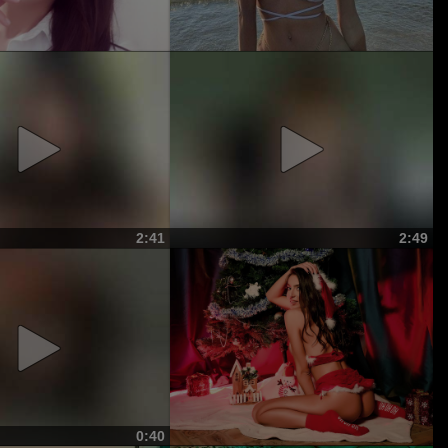
2:41
2:49
0:40