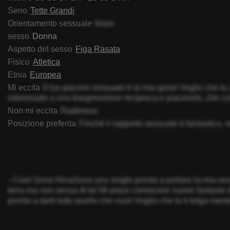
Seno
Tette Grandi
Orientamento sessuale
bisex
sesso
Donna
Aspetto del sesso
Figa Rasata
Fisico
Atletica
Etnia
Europea
Mi eccita
Il tuo piacere sessuale è la mia gioia! Voglio che t
interessato a una trasgressione reciproca e piacevole, che c
Non mi eccita
Rudeness
Posizione preferita
Finché il rapporto sessuale è fantastico, 
- Ciao! Sono NinaSono una single pronta a portare la mia sess
terra ma non senza di te! Mi piace conoscere nuove fantasie e 
pronta a darti tutto quello che vuoi! Voglio che tu ti tolga 