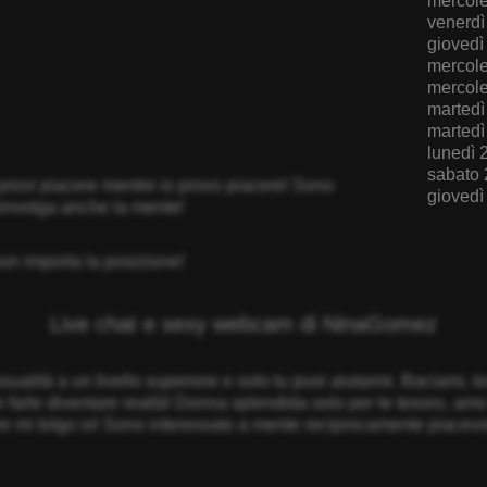
mercole
venerdì
giovedì
mercole
mercole
martedì
martedì
lunedì 
sabato 
u provi piacere mentre io provo piacere! Sono
giovedì
oinvolga anche la mente!
non importa la posizione!
Live chat e sexy webcam di NinaGomez
ualità a un livello superiore e solo tu puoi aiutarmi. Baciami, t
farle diventare realtà! Donna splendida solo per te tesoro, amo f
mentre mi tolgo io! Sono interessato a mente reciprocamente piac