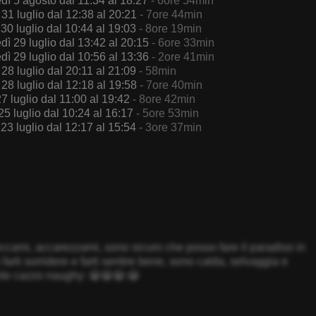
dì 5 agosto dal 11:34 al 18:27
- 6ore 54min
 31 luglio dal 12:38 al 20:21
- 7ore 44min
 30 luglio dal 10:44 al 19:03
- 8ore 19min
dì 29 luglio dal 13:42 al 20:15
- 6ore 33min
dì 29 luglio dal 10:56 al 13:36
- 2ore 41min
 28 luglio dal 20:11 al 21:09
- 58min
 28 luglio dal 12:18 al 19:58
- 7ore 40min
27 luglio dal 11:00 al 19:42
- 8ore 42min
25 luglio dal 10:24 al 16:17
- 5ore 53min
 23 luglio dal 12:17 al 15:54
- 3ore 37min
occami, accarezzami, sono sicuro che posso fare il paradiso in
arti sorridere e farti sentire bene, sono calda, selvaggia e
evole cazzo naughy: 😀😀😀:😀