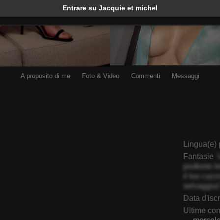
Entrare su Jacquie et michel
A proposito di me
Foto & Video
Commenti
Messaggi
FranciSquirtt
BonnnyBoobsy
Lingua(e) 
Fantasie
piuttosto k
il tuo caz
selvaggia!
Data d'isc
Ultime co