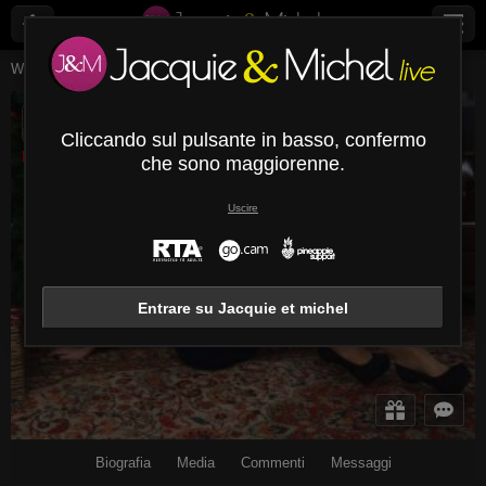
Webcam Live
Giovani Donne
Innamiracle
InnaMiracle
Cliccando sul pulsante in basso, confermo
Disconnesso
che sono maggiorenne.
Uscire
Entrare su Jacquie et michel
Biografia
Media
Commenti
Messaggi