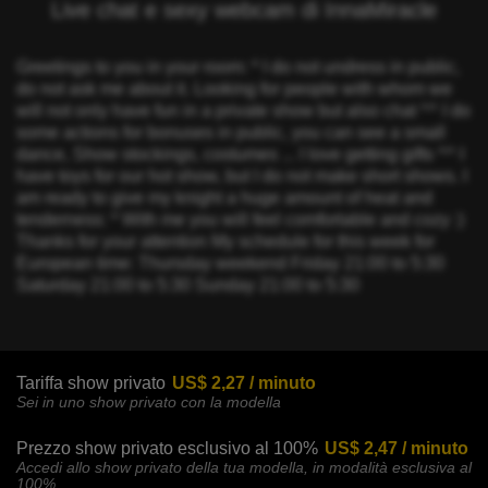
Live chat e sexy webcam di InnaMiracle
Greetings to you in your room: * I do not undress in public,
do not ask me about it. Looking for people with whom we
will not only have fun in a private show but also chat ^^ I do
some actions for bonuses in public, you can see a small
dance, Show stockings, costumes ... I love getting gifts ^^ I
have toys for our hot show, but I do not make short shows. I
am ready to give my knight a huge amount of heat and
tenderness: * With me you will feel comfortable and cozy :)
Thanks for your attention My schedule for this week for
European time: Thursday weekend Friday 21:00 to 5:30
Saturday 21:00 to 5:30 Sunday 21:00 to 5:30
Tariffa show privato
US$ 2,27 / minuto
Sei in uno show privato con la modella
Prezzo show privato esclusivo al 100%
US$ 2,47 / minuto
Accedi allo show privato della tua modella, in modalità esclusiva al
100%