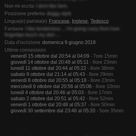
Non mi eccita
I dont like liers.
Posizione preferita
doggy style
Lingua(e) parlata(e)
Francese
Inglese
Tedesco
Fantasie
I like tenderness ... I'm going crazy from how
fingertips touch my skin ...
Data d'iscrizione
domenica 9 giugno 2019
Ultime connessioni
venerdì 15 ottobre dal 20:54 al 04:09
- 7ore 15min
giovedì 14 ottobre dal 20:48 al 05:11
- 8ore 23min
lunedì 11 ottobre dal 20:44 al 05:22
- 8ore 38min
sabato 9 ottobre dal 21:14 al 05:43
- 8ore 29min
venerdì 8 ottobre dal 20:55 al 05:18
- 8ore 23min
mercoledì 6 ottobre dal 20:56 al 05:06
- 8ore 10min
lunedì 4 ottobre dal 20:46 al 05:03
- 8ore 17min
sabato 2 ottobre dal 20:51 al 05:42
- 8ore 52min
venerdì 1 ottobre dal 20:48 al 05:37
- 8ore 50min
giovedì 30 settembre dal 23:46 al 05:20
- 5ore 35min