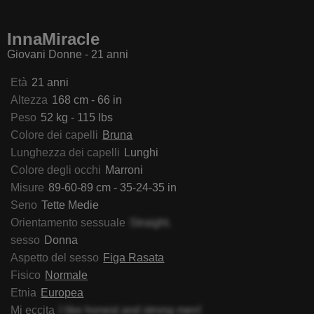
etyArdent
ViciBlake
KenzieONEx
Sheila
InnaMiracle
Giovani Donne - 21 anni
Età
21 anni
Altezza
168 cm - 66 in
Peso
52 kg - 115 lbs
Colore dei capelli
Bruna
Lunghezza dei capelli
Lunghi
Colore degli occhi
Marroni
Misure
89-60-89 cm - 35-24-35 in
Seno
Tette Medie
Orientamento sessuale
Straight.
sesso
Donna
Aspetto del sesso
Figa Rasata
Fisico
Normale
Etnia
Europea
Mi eccita
I like honest and strong men!