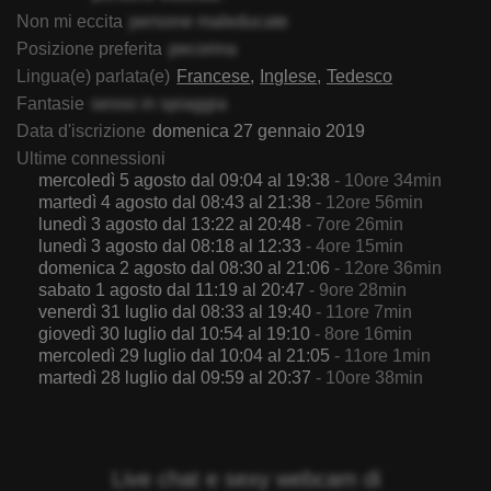
Non mi eccita
persone maleducate
Posizione preferita
pecorina
Lingua(e) parlata(e)
Francese
Inglese
Tedesco
Fantasie
sesso in spiaggia
Data d'iscrizione
domenica 27 gennaio 2019
Ultime connessioni
mercoledì 5 agosto dal 09:04 al 19:38
- 10ore 34min
martedì 4 agosto dal 08:43 al 21:38
- 12ore 56min
lunedì 3 agosto dal 13:22 al 20:48
- 7ore 26min
lunedì 3 agosto dal 08:18 al 12:33
- 4ore 15min
domenica 2 agosto dal 08:30 al 21:06
- 12ore 36min
sabato 1 agosto dal 11:19 al 20:47
- 9ore 28min
venerdì 31 luglio dal 08:33 al 19:40
- 11ore 7min
giovedì 30 luglio dal 10:54 al 19:10
- 8ore 16min
mercoledì 29 luglio dal 10:04 al 21:05
- 11ore 1min
martedì 28 luglio dal 09:59 al 20:37
- 10ore 38min
Live chat e sexy webcam di