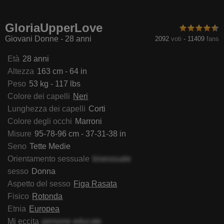
rlyZampieri
SalinaLabauve
DevilishMuse
LauraMw
GloriaUpperLove
Giovani Donne - 28 anni
2092
voti
-
11409
fans
Età
28 anni
Altezza
163 cm - 64 in
Peso
53 kg - 117 lbs
Colore dei capelli
Neri
Lunghezza dei capelli
Corti
Colore degli occhi
Marroni
Misure
95-78-96 cm - 37-31-38 in
Seno
Tette Medie
Orientamento sessuale
bisessuale
sesso
Donna
Aspetto del sesso
Figa Rasata
Fisico
Rotonda
Etnia
Europea
Mi eccita
persone educate