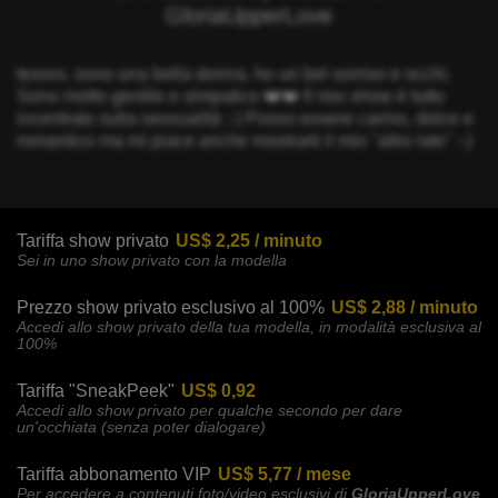
GloriaUpperLove
tesoro, sono una bella donna, ho un bel sorriso e occhi.
Sono molto gentile e simpatico ❤️❤️ Il mio show è tutto
incentrato sulla sessualità :-) Posso essere carino, dolce e
romantico ma mi piace anche mostrarti il mio "altro lato" :-)
Tariffa show privato
US$ 2,25 / minuto
Sei in uno show privato con la modella
Prezzo show privato esclusivo al 100%
US$ 2,88 / minuto
Accedi allo show privato della tua modella, in modalità esclusiva al
100%
Tariffa "SneakPeek"
US$ 0,92
Accedi allo show privato per qualche secondo per dare
un'occhiata (senza poter dialogare)
Tariffa abbonamento VIP
US$ 5,77 / mese
Per accedere a contenuti foto/video esclusivi di
GloriaUpperLove