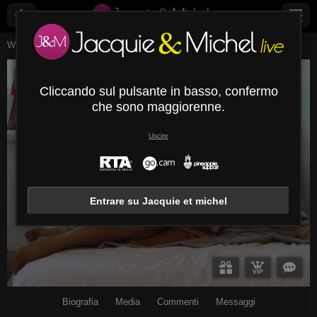
Webcam Live
Giovani Donne
Gloriaupperlove
GloriaUpperLove
Cliccando sul pulsante in basso, confermo
Disconnesso
che sono maggiorenne.
Uscire
Entrare su Jacquie et michel
Biografia
Media
Commenti
Messaggi