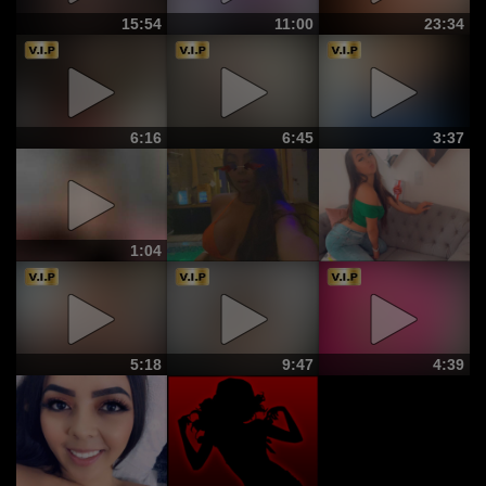
15:54
11:00
23:34
6:16
6:45
3:37
1:04
5:18
9:47
4:39