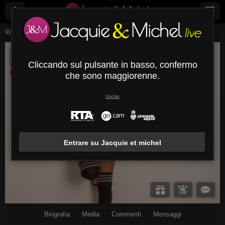
Webcam Live
Giovani Donne
Evabrown
EvaBrown
Cliccando sul pulsante in basso, confermo
Disconnesso
che sono maggiorenne.
Uscire
Entrare su Jacquie et michel
Biografia
Media
Commenti
Messaggi