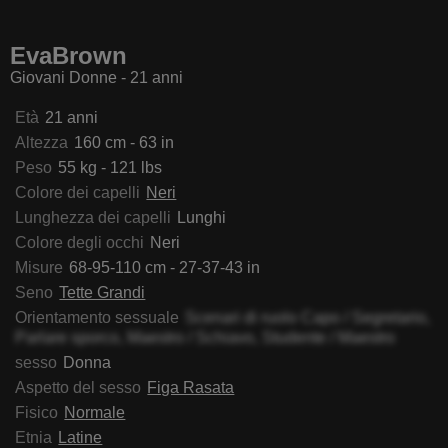
laYanek
SensualCrissa
GretyArdent
IrickaK
EvaBrown
Giovani Donne - 21 anni
Età
21 anni
Altezza
160 cm - 63 in
Peso
55 kg - 121 lbs
Colore dei capelli
Neri
Lunghezza dei capelli
Lunghi
Colore degli occhi
Neri
Misure
68-95-110 cm - 27-37-43 in
Seno
Tette Grandi
Orientamento sessuale
Scenari di ruolo Capo / Segretario,
Parlare sporco, Maestro / Schiavo, Studente / Maestro
sesso
Donna
Aspetto del sesso
Figa Rasata
Fisico
Normale
Etnia
Latine