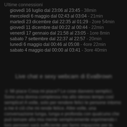
Ultime connessioni
giovedì 16 luglio dal 23:06 al 23:45
- 38min
mercoledì 6 maggio dal 02:43 al 03:04
- 21min
martedì 23 dicembre dal 22:35 al 01:29
- 2ore 54min
giovedì 11 dicembre dal 00:22 al 00:44
- 22min
venerdì 17 gennaio dal 21:58 al 23:05
- 1ore 8min
sabato 7 settembre dal 22:37 al 22:57
- 20min
lunedì 6 maggio dal 00:46 al 05:08
- 4ore 22min
sabato 4 maggio dal 00:00 al 03:41
- 3ore 40min
Live chat e sexy webcam di EvaBrown
☺ Mi piace Cosa mi piace? Le cose davvero semplici.
Sono una donna complessa ma allo stesso tempo così
semplice! A volte, solo per rendere felici le persone intorno
a me è ciò che mi rende felice. Altre volte, una
conversazione lunga, lunga e profonda con qualcuno che
può tornare alla mia mente semplicemente esprimendo i
loro pensieri sarà sufficiente per farmi impazzire per te.