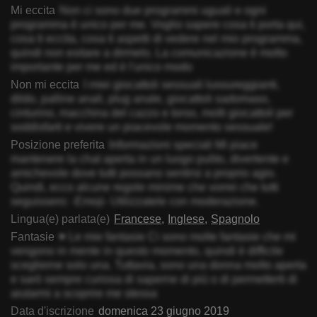
Mi eccita
Non ci sono due programmi uguali e ogni
programma è unico per me. Voglio sapere cosa ti porta qui,
cosa ti eccita, cosa ti aspetti di vedere nel mio programma,
quindi non esitare a dirmelo. La comunicazione è molto
importante per me ed è l'unico modo
Non mi eccita
I miei giocattoli sessuali lussureggianti,
dildo, palline anali, plug anale, giocattoli sadomaso,
cinturino, macchina del cazzo e torso, molti giocattoli per
soddisfarti e vivere un piacevole momento sessuale!
Posizione preferita
Informazioni speciali Mi piace
mantenere la chat aperta in un luogo pulito, divertente e
amichevole dove tutti possano sentirsi a proprio agio.
Quindi, ecco alcune regole minime che vorrei che tutti
seguissero: -Emoji- Utilizzatele con moderazione.
Lingua(e) parlata(e)
Francese
Inglese
Spagnolo
Fantasie
♥ Le mie fantasie Ci sono molte fantasie che mi
vengono in mente in questo momento, quindi è difficile
sceglierne solo una. Tuttavia, sono una donna molto aperta
e sarò sempre curiosa di saperne di più o di permetterti di
aiutarmi a scoprire me stessa
Data d'iscrizione
domenica 23 giugno 2019