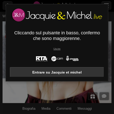
Webcam Live
Giovani Donne
Ellybrune
EllyBrune
Cliccando sul pulsante in basso, confermo
Disconnesso
che sono maggiorenne.
Uscire
Entrare su Jacquie et michel
Biografia
Media
Commenti
Messaggi