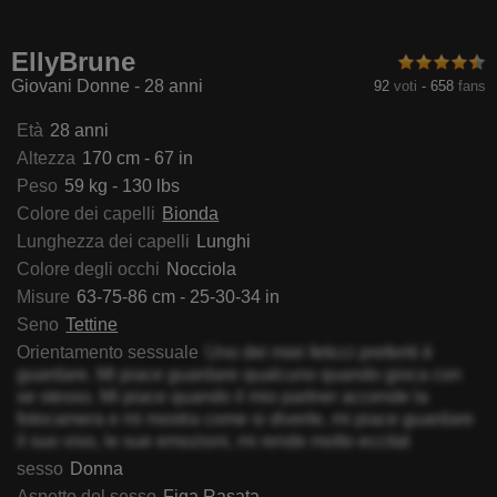
yBellucci
NamySex
AllyCharlotee
KimberlyZ
EllyBrune
Giovani Donne - 28 anni
92
voti
-
658
fans
Età
28 anni
Altezza
170 cm - 67 in
Peso
59 kg - 130 lbs
Colore dei capelli
Bionda
Lunghezza dei capelli
Lunghi
Colore degli occhi
Nocciola
Misure
63-75-86 cm - 25-30-34 in
Seno
Tettine
Orientamento sessuale
Uno dei miei feticci preferiti è
guardare. Mi piace guardare qualcuno quando gioca con
se stesso. Mi piace quando il mio partner accende la
fotocamera e mi mostra come si diverte, mi piace guardare
il suo viso, le sue emozioni, mi rende molto eccitat
sesso
Donna
Aspetto del sesso
Figa Rasata