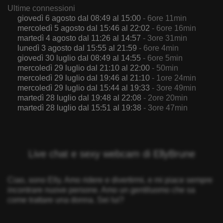
Ultime connessioni
giovedì 6 agosto dal 08:49 al 15:00
- 6ore 11min
mercoledì 5 agosto dal 15:46 al 22:02
- 6ore 16min
martedì 4 agosto dal 11:26 al 14:57
- 3ore 31min
lunedì 3 agosto dal 15:55 al 21:59
- 6ore 4min
giovedì 30 luglio dal 08:49 al 14:55
- 6ore 5min
mercoledì 29 luglio dal 21:10 al 22:00
- 50min
mercoledì 29 luglio dal 19:46 al 21:10
- 1ore 24min
mercoledì 29 luglio dal 15:44 al 19:33
- 3ore 49min
martedì 28 luglio dal 19:48 al 22:08
- 2ore 20min
martedì 28 luglio dal 15:51 al 19:38
- 3ore 47min
Live chat e sexy webcam di EllyBrune
Ciao, sono Elly. Amo ridere e divertirmi, e mi piace sempre
incontrare nuove persone. Amo un gentiluomo che sa
come trattare una donna. Sei lui?