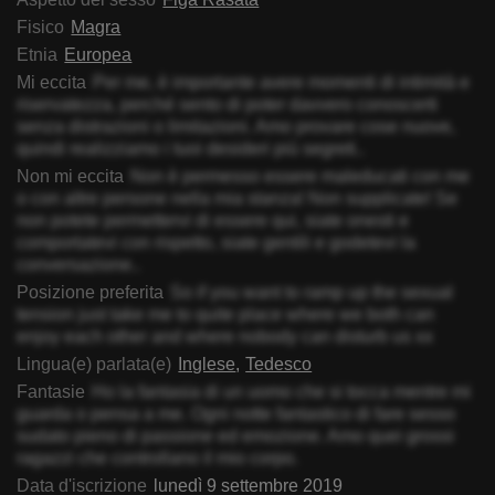
Fisico
Magra
Etnia
Europea
Mi eccita
Per me, è importante avere momenti di intimità e
riservatezza, perché sento di poter davvero conoscerti
senza distrazioni o limitazioni. Amo provare cose nuove,
quindi realizziamo i tuoi desideri più segreti..
Non mi eccita
Non è permesso essere maleducati con me
o con altre persone nella mia stanza! Non supplicate! Se
non potete permettervi di essere qui, siate onesti e
comportatevi con rispetto, siate gentili e godetevi la
conversazione..
Posizione preferita
So if you want to ramp up the sexual
tension just take me to quite place where we both can
enjoy each other and where nobody can disturb us xx
Lingua(e) parlata(e)
Inglese
Tedesco
Fantasie
Ho la fantasia di un uomo che si tocca mentre mi
guarda o pensa a me. Ogni notte fantastico di fare sesso
sudato pieno di passione ed emozione. Amo quei grossi
ragazzi che controllano il mio corpo.
Data d'iscrizione
lunedì 9 settembre 2019