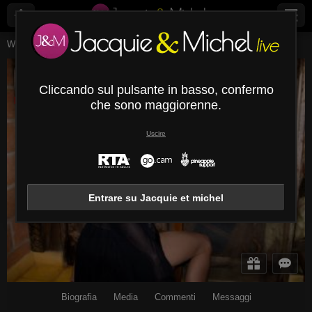
Webcam Live
Transessuali
Dannalebrumx
DannaLebrumX
Cliccando sul pulsante in basso, confermo
Disconnesso
che sono maggiorenne.
Uscire
Entrare su Jacquie et michel
Biografia
Media
Commenti
Messaggi