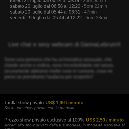
lunedì 22 luglio dal 06:24 al 09:19
- 2ore 56min
sabato 20 luglio dal 06:58 al 12:20
- 5ore 22min
sabato 20 luglio dal 05:44 al 06:31
- 47min
venerdì 19 luglio dal 05:44 al 12:22
- 6ore 38min
Live chat e sexy webcam di DannaLebrumX
Sono una persona che ha un'iniziativa sessuale, che
chiede anche o ordina, sono incontrollabile nel sesso,
sicuramente abbiamo molte cose in comune, cosa ne
pensi se prendiamo l'audacia per scoprirlo?
Tariffa show privato
US$ 1,99 / minuto
Sei in uno show privato con la modella
Prezzo show privato esclusivo al 100%
US$ 2,50 / minuto
Accedi allo show privato della tua modella, in modalità esclusiva al