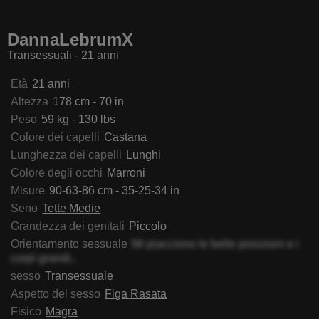
dallSexxy
TanedraCollins
Deborath
MiaDe
DannaLebrumX
Transessuali - 21 anni
Età
21 anni
Altezza
178 cm - 70 in
Peso
59 kg - 130 lbs
Colore dei capelli
Castana
Lunghezza dei capelli
Lunghi
Colore degli occhi
Marroni
Misure
90-63-86 cm - 35-25-34 in
Seno
Tette Medie
Grandezza dei genitali
Piccolo
Orientamento sessuale
Mi piacciono le belle posizioni e i
corpi grandi..
sesso
Transessuale
Aspetto del sesso
Figa Rasata
Fisico
Magra