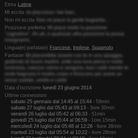
Etnia
Latine
Mi eccita
mi piacciono i bei baci.
Non mi eccita
Non mi piace la gente bugiarda..
Posizione preferita
Mi piace molto la posizione
"cagnolino". Ah ah, e qualsiasi altra posizione tu possa
insegnarmi..
Lingua(e) parlata(e)
Francese
Inglese
Spagnolo
Fantasie
Mi piacerebbe essere con te in una spiaggia,
godendo di buoni martini, sotto una luna piena e molto
luminosa, carezze vanno e vengono, baci caldi mentre le
onde bagnano il nostro corpo e finiscono per avere un
sesso sudato, umido e caldo
Data d'iscrizione
lunedì 23 giugno 2014
Ultime connessioni
sabato 25 gennaio dal 14:45 al 15:44
- 59min
sabato 27 luglio dal 05:43 al 09:13
- 3ore 30min
venerdì 26 luglio dal 05:42 al 06:33
- 51min
giovedì 25 luglio dal 05:44 al 06:59
- 1ore 15min
mercoledì 24 luglio dal 05:48 al 12:26
- 6ore 38min
martedì 23 luglio dal 05:54 al 10:22
- 4ore 28min