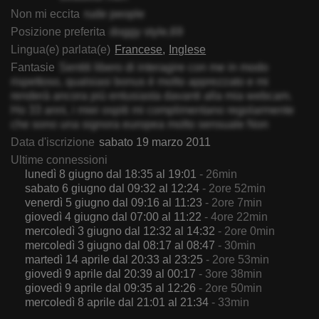
Non mi eccita
rude people
Posizione preferita
doggy style,69
Lingua(e) parlata(e)
Francese
Inglese
Fantasie
Sentiti libero di interagire con me in modo
rispettoso, qualsiasi bonus è molto apprezzato e mi
renderà ancora più entusiasta davanti alla mia webcam.
Ho 33 anni, i miei ospiti mi complimentano regolarmente
che sono una signora europea molto sensuale Non
Data d'iscrizione
sabato 19 marzo 2011
Ultime connessioni
lunedì 8 giugno dal 18:35 al 19:01
- 26min
sabato 6 giugno dal 09:32 al 12:24
- 2ore 52min
venerdì 5 giugno dal 09:16 al 11:23
- 2ore 7min
giovedì 4 giugno dal 07:00 al 11:22
- 4ore 22min
mercoledì 3 giugno dal 12:32 al 14:32
- 2ore 0min
mercoledì 3 giugno dal 08:17 al 08:47
- 30min
martedì 14 aprile dal 20:33 al 23:25
- 2ore 53min
giovedì 9 aprile dal 20:39 al 00:17
- 3ore 38min
giovedì 9 aprile dal 09:35 al 12:26
- 2ore 50min
mercoledì 8 aprile dal 21:01 al 21:34
- 33min