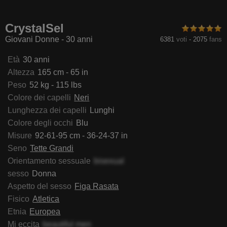
rycaRubia
AmeliaCarratura
ChocolateBuns
MirianW
CrystalSel
Giovani Donne - 30 anni
6381
voti
-
2075
fans
Età
30 anni
Altezza
165 cm - 65 in
Peso
52 kg - 115 lbs
Colore dei capelli
Neri
Lunghezza dei capelli
Lunghi
Colore degli occhi
Blu
Misure
92-61-95 cm - 36-24-37 in
Seno
Tette Grandi
Orientamento sessuale
bisexual
sesso
Donna
Aspetto del sesso
Figa Rasata
Fisico
Atletica
Etnia
Europea
Mi eccita
beautiful men