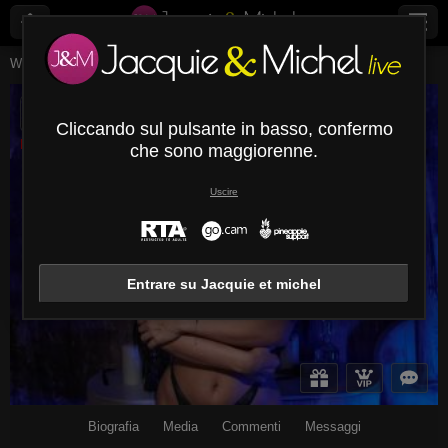
Webcam Live
Giovani Donne
Crystalsel
CrystalSel
Cliccando sul pulsante in basso, confermo
Disconnesso
che sono maggiorenne.
Uscire
Entrare su Jacquie et michel
Biografia
Media
Commenti
Messaggi