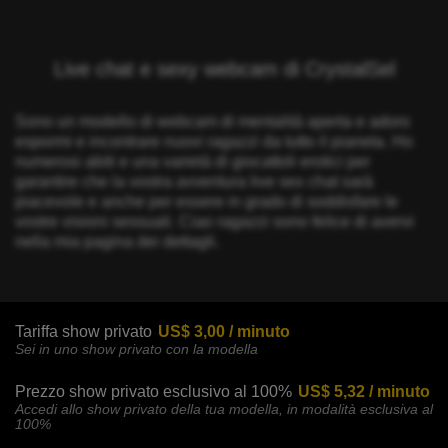
Live chat e sexy webcam di CrystalSel
Sono un modello di webcam di mentalità aperta e adoro
espormi e incontrare nuovi ragazzi da tutto il pianeta. Ho
numerosi abiti e una varietà di giocattoli erotici per
garantire che la vostra avventura live sex chat sarà
piacevole e anche per essere in grado di soddisfare le
vostre visioni sessuali. Ciao ragazzi sono felice di avervi
nella mia pagina dei dettagli.
Tariffa show privato
US$ 3,00 / minuto
Sei in uno show privato con la modella
Prezzo show privato esclusivo al 100%
US$ 5,32 / minuto
Accedi allo show privato della tua modella, in modalità esclusiva al
100%